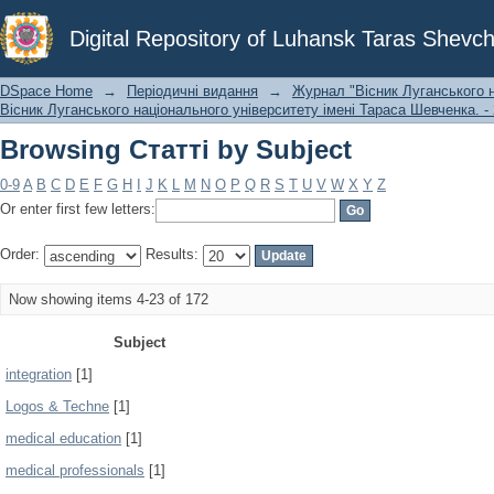
Browsing Статті by Subject
Digital Repository of Luhansk Taras Shevch
DSpace Home
→
Періодичні видання
→
Журнал "Вісник Луганського н
Вісник Луганського національного університету імені Тараса Шевченка. - 
Browsing Статті by Subject
0-9
A
B
C
D
E
F
G
H
I
J
K
L
M
N
O
P
Q
R
S
T
U
V
W
X
Y
Z
Or enter first few letters:
Order:
Results:
Now showing items 4-23 of 172
Subject
integration
[1]
Logos & Techne
[1]
medical education
[1]
medical professionals
[1]