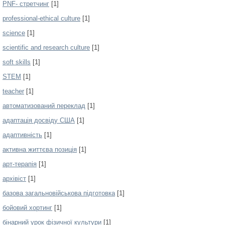
PNF- стретчинг
[1]
professional-ethical culture
[1]
science
[1]
scientific and research culture
[1]
soft skills
[1]
STEM
[1]
teacher
[1]
автоматизований переклад
[1]
адаптація досвіду США
[1]
адаптивність
[1]
активна життєва позиція
[1]
арт-терапія
[1]
архівіст
[1]
базова загальновійськова підготовка
[1]
бойовий хортинг
[1]
бінарний урок фізичної культури
[1]