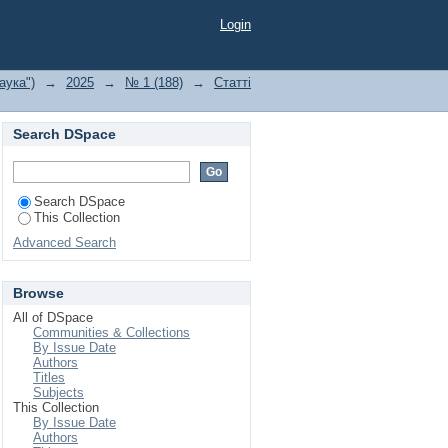
чення"
Login
аука")
→
2025
→
№ 1 (188)
→
Статті
Search DSpace
Search DSpace
This Collection
Advanced Search
Browse
All of DSpace
Communities & Collections
By Issue Date
Authors
Titles
Subjects
This Collection
By Issue Date
Authors