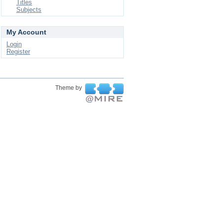
Titles
Subjects
My Account
Login
Register
Theme by