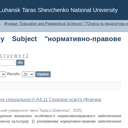
Subject "нормативно-правове забезпе
f Luhansk Taras Shevchenko National University
→
Журнал "Education and Pedagogical Sciences" ("Освіта та педагогічна н
y Subject "нормативно-правове
S
T
U
V
W
X
Y
Z
Results:
 спеціальності A4.11 Середня освіта (Фізична
ьний університет імені Тараса Шевченка"
,
2025
)
дження визначено особливості нормативноправового забезпечення
ізична культура): 1) різнорівневе нормативно-правове забезпечення