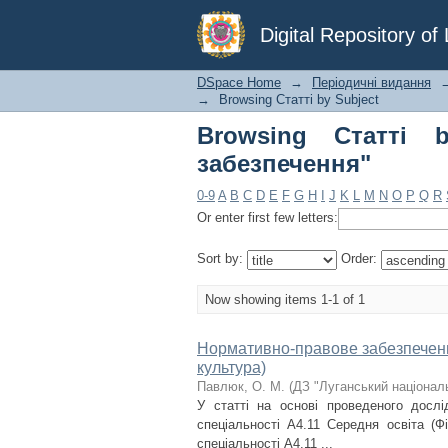
Browsing Статті by 
Digital Repository o
DSpace Home
→
Періодичні видання
→
Browsing Статті by Subject
Browsing Статті b
забезпечення"
0-9
A
B
C
D
E
F
G
H
I
J
K
L
M
N
O
P
Q
R
Or enter first few letters:
Sort by:
Order:
Now showing items 1-1 of 1
Нормативно-правове забезпечення
культура)
Павлюк, О. М.
(
ДЗ "Луганський націонал
У статті на основі проведеного дослі
спеціальності A4.11 Середня освіта (Ф
спеціальності A4.11 ...