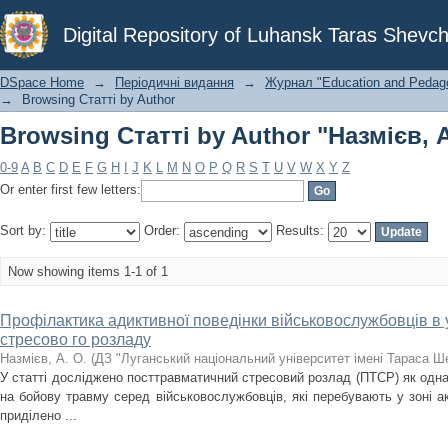
Browsing Статті by Author "Назмієв, А
Digital Repository of Luhansk Taras Shevch
DSpace Home
→
Періодичні видання
→
Журнал "Education and Pedagog
→
Browsing Статті by Author
Browsing Статті by Author "Назмієв, А
0-9
A
B
C
D
E
F
G
H
I
J
K
L
M
N
O
P
Q
R
S
T
U
V
W
X
Y
Z
Or enter first few letters:
Sort by:
Order:
Results:
Now showing items 1-1 of 1
Профілактика адиктивної поведінки військовослужбовців в
стресово го розладу
Назмієв, А. О.
(
ДЗ "Луганський національний університет імені Тараса Ш
У статті досліджено посттравматичний стресовий розлад (ПТСР) як одна
на бойову травму серед військовослужбовців, які перебувають у зоні а
приділено ...