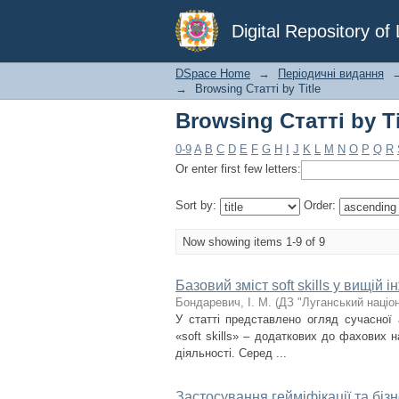
Browsing Статті by Ti
Digital Repository o
DSpace Home
→
Періодичні видання
→
Browsing Статті by Title
Browsing Статті by Ti
0-9
A
B
C
D
E
F
G
H
I
J
K
L
M
N
O
P
Q
R
Or enter first few letters:
Sort by:
Order:
Now showing items 1-9 of 9
Базовий зміст soft skills у вищій і
Бондаревич, І. М.
(
ДЗ "Луганський націо
У статті представлено огляд сучасної 
«soft skills» – додаткових до фахових
діяльності. Серед ...
Застосування гейміфікації та біз