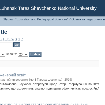
tle
f Luhansk Taras Shevchenko National University
→
Журнал "Education and Pedagogical Sciences" ("Освіта та педагогічна н
tle
S
T
U
V
W
X
Y
Z
Results:
нженерній освіті
нальний університет імені Тараса Шевченка"
,
2025
)
англомовної наукової літератури щодо історії формування поняття
 навичок, що дозволяють значно підвищити ефективність професійної
нес-симуляцій при стартап-орієнтованому навчанні