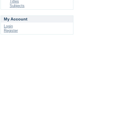
Titles
Subjects
My Account
Login
Register