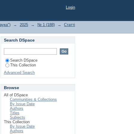
Login
аука")
→
2025
→
№ 1 (188)
→
Статті
Search DSpace
Search DSpace
This Collection
Advanced Search
Browse
All of DSpace
Communities & Collections
By Issue Date
Authors
Titles
Subjects
This Collection
By Issue Date
Authors