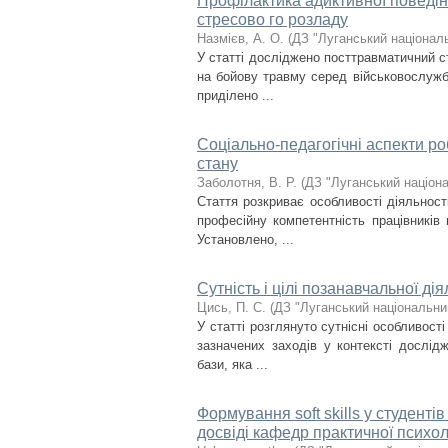
Профілактика адиктивної поведін
стресово го розладу
Назмієв, А. О.
(
ДЗ "Луганський національ
У статті досліджено посттравматичний с
на бойову травму серед військовослужбо
приділено ...
Соціально-педагогічні аспекти р
стану
Заболотня, В. Р.
(
ДЗ "Луганський націона
Стаття розкриває особливості діяльност
професійну компетентність працівників 
Установлено, ...
Сутність і цілі позанавчальної ді
Цись, П. С.
(
ДЗ "Луганський національни
У статті розглянуто сутнісні особливості
зазначених заходів у контексті дослід
бази, яка ...
Формування soft skills у студентів 
досвіді кафедр практичної психоло