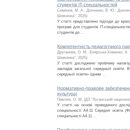
студентів IT-спеціальностей
Семенов, М. А.
;
Донченко, В. Ю.
;
Дончен
Шевченка"
,
2025
)
У статті представлено підходи до врах
програм для студентів IT-спеціальносте
студентів до ...
Компетентність педагогічного пар
Друганова, О. М.
;
Боярська-Хоменко, А. 
Шевченка"
,
2025
)
У статті досліджено проблему налаго
закладів загальної середньої освіти. 
середньої освіти» одним ...
Нормативно-правове забезпечення
культура)
Павлюк, О. М.
(
ДЗ "Луганський націонал
У статті на основі проведеного дослі
спеціальності A4.11 Середня освіта (Ф
спеціальності A4.11 ...