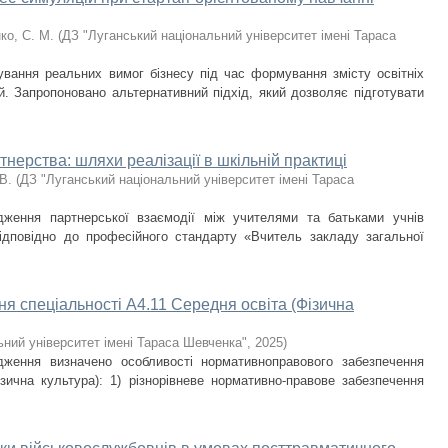
ко, С. М.
(
ДЗ "Луганський національний університет імені Тараса
ування реальних вимог бізнесу під час формування змісту освітніх
й. Запропоновано альтернативний підхід, який дозволяє підготувати
тнерства: шляхи реалізації в шкільній практиці
В.
(
ДЗ "Луганський національний університет імені Тараса
дження партнерської взаємодії між учителями та батьками учнів
Відповідно до професійного стандарту «Вчитель закладу загальної
 спеціальності A4.11 Середня освіта (Фізична
ьний університет імені Тараса Шевченка"
,
2025
)
дження визначено особливості нормативноправового забезпечення
ізична культура): 1) різнорівневе нормативно-правове забезпечення