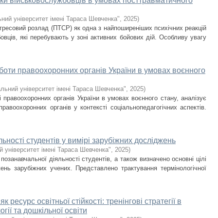
ки військовослужбовців в умовах посттравматичного
ний університет імені Тараса Шевченка"
,
2025
)
тресовий розлад (ПТСР) як одна з найпоширеніших психічних реакцій
вців, які перебувають у зоні активних бойових дій. Особливу увагу
оботи правоохоронних органів України в умовах воєнного
льний університет імені Тараса Шевченка"
,
2025
)
і правоохоронних органів України в умовах воєнного стану, аналізує
правоохоронних органів у контексті соціальнопедагогічних аспектів.
яльності студентів у вимірі зарубіжних досліджень
й університет імені Тараса Шевченка"
,
2025
)
 позанавчальної діяльності студентів, а також визначено основні цілі
жень зарубіжних учених. Представлено трактування термінологічної
як ресурс освітньої стійкості: тренінгові стратегії в
гії та дошкільної освіти