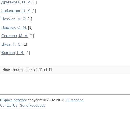
Друганова, О. М.
[1]
Заболотня, В. Р.
[1]
Назмієв, А. О.
[1]
Павлюк, О. М.
[1]
Семенов, М. А.
[1]
Цись, П. С.
[1]
Єсікова, І. В.
[1]
Now showing items 1-11 of 11
DSpace software
copyright © 2002-2012
Duraspace
Contact Us
|
Send Feedback