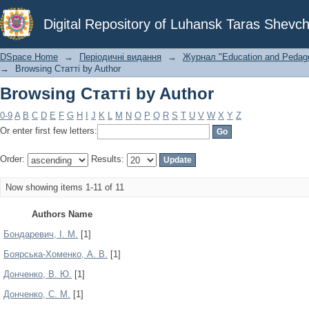
Browsing Статті by Author
Digital Repository of Luhansk Taras Shevch
DSpace Home
→
Періодичні видання
→
Журнал "Education and Pedagog
→
Browsing Статті by Author
Browsing Статті by Author
0-9
A
B
C
D
E
F
G
H
I
J
K
L
M
N
O
P
Q
R
S
T
U
V
W
X
Y
Z
Or enter first few letters:
Order:
Results:
Now showing items 1-11 of 11
Authors Name
Бондаревич, І. М.
[1]
Боярська-Хоменко, А. В.
[1]
Донченко, В. Ю.
[1]
Донченко, С. М.
[1]