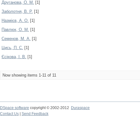
Друганова, О. М.
[1]
Заболотня, В. Р.
[1]
Назмієв, А. О.
[1]
Павлюк, О. М.
[1]
Семенов, М. А.
[1]
Цись, П. С.
[1]
Єсікова, І. В.
[1]
Now showing items 1-11 of 11
DSpace software
copyright © 2002-2012
Duraspace
Contact Us
|
Send Feedback