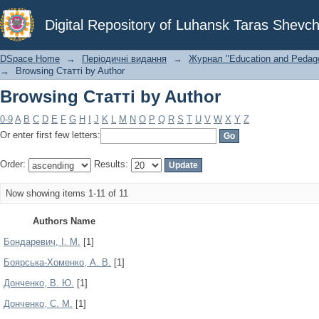
Browsing Статті by Author
Digital Repository of Luhansk Taras Shevch
DSpace Home
→
Періодичні видання
→
Журнал "Education and Pedagog
→
Browsing Статті by Author
Browsing Статті by Author
0-9
A
B
C
D
E
F
G
H
I
J
K
L
M
N
O
P
Q
R
S
T
U
V
W
X
Y
Z
Or enter first few letters:
Order:
Results:
Now showing items 1-11 of 11
Authors Name
Бондаревич, І. М.
[1]
Боярська-Хоменко, А. В.
[1]
Донченко, В. Ю.
[1]
Донченко, С. М.
[1]