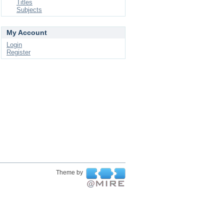
Titles
Subjects
My Account
Login
Register
Theme by