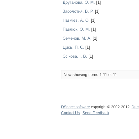
Друганова, О. М.
[1]
Заболотня, В. Р.
[1]
Назмієв, А. О.
[1]
Павлюк, О. М.
[1]
Семенов, М. А.
[1]
Цись, П. С.
[1]
Єсікова, І. В.
[1]
Now showing items 1-11 of 11
DSpace software
copyright © 2002-2012
Dur
Contact Us
|
Send Feedback