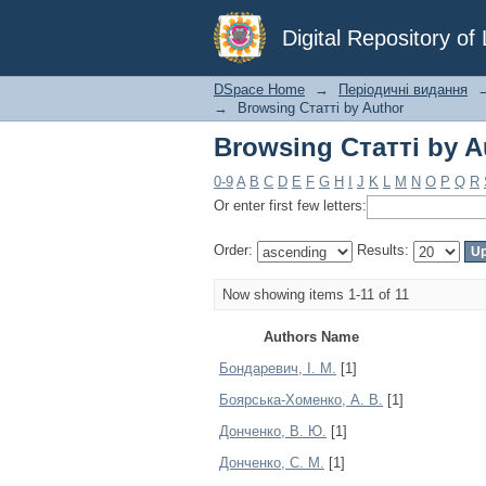
Browsing Статті by A
Digital Repository o
DSpace Home
→
Періодичні видання
→
Browsing Статті by Author
Browsing Статті by A
0-9
A
B
C
D
E
F
G
H
I
J
K
L
M
N
O
P
Q
R
Or enter first few letters:
Order:
Results:
Now showing items 1-11 of 11
Authors Name
Бондаревич, І. М.
[1]
Боярська-Хоменко, А. В.
[1]
Донченко, В. Ю.
[1]
Донченко, С. М.
[1]