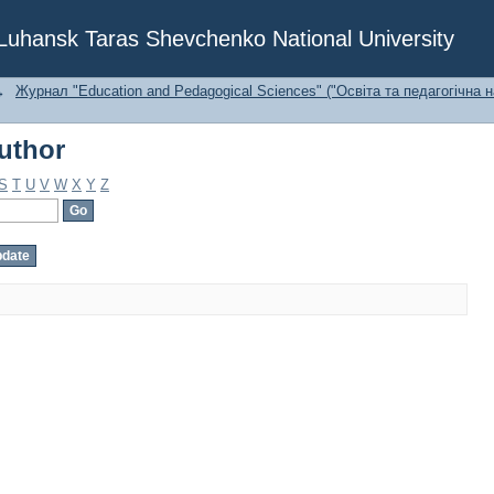
uthor
f Luhansk Taras Shevchenko National University
→
Журнал "Education and Pedagogical Sciences" ("Освіта та педагогічна н
uthor
S
T
U
V
W
X
Y
Z