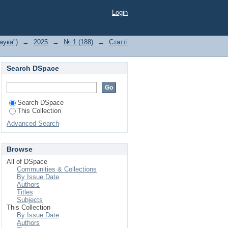
Login
аука")
→
2025
→
№ 1 (188)
→
Статті
Search DSpace
Search DSpace
This Collection
Advanced Search
Browse
All of DSpace
Communities & Collections
By Issue Date
Authors
Titles
Subjects
This Collection
By Issue Date
Authors