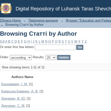
Browsing Статті by Author
Digital Repository of Luhansk Taras Shevch
DSpace Home
→
Періодичні видання
→
Журнал "Education and Pedagog
→
Browsing Статті by Author
Browsing Статті by Author
0-9
A
B
C
D
E
F
G
H
I
J
K
L
M
N
O
P
Q
R
S
T
U
V
W
X
Y
Z
Or enter first few letters:
Order:
Results:
Now showing items 1-11 of 11
Authors Name
Бондаревич, І. М.
[1]
Боярська-Хоменко, А. В.
[1]
Донченко, В. Ю.
[1]
Донченко, С. М.
[1]