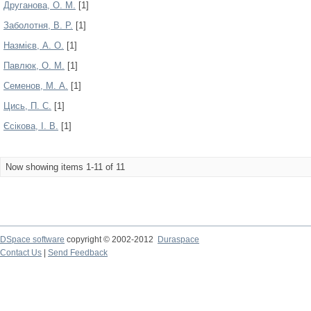
Друганова, О. М.
[1]
Заболотня, В. Р.
[1]
Назмієв, А. О.
[1]
Павлюк, О. М.
[1]
Семенов, М. А.
[1]
Цись, П. С.
[1]
Єсікова, І. В.
[1]
Now showing items 1-11 of 11
DSpace software
copyright © 2002-2012
Duraspace
Contact Us
|
Send Feedback