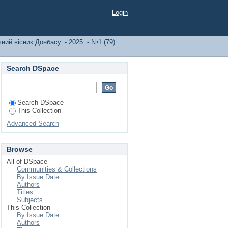
Login
ний вісник Донбасу. - 2025. - №1 (79)
Search DSpace
Search DSpace
This Collection
Advanced Search
Browse
All of DSpace
Communities & Collections
By Issue Date
Authors
Titles
Subjects
This Collection
By Issue Date
Authors