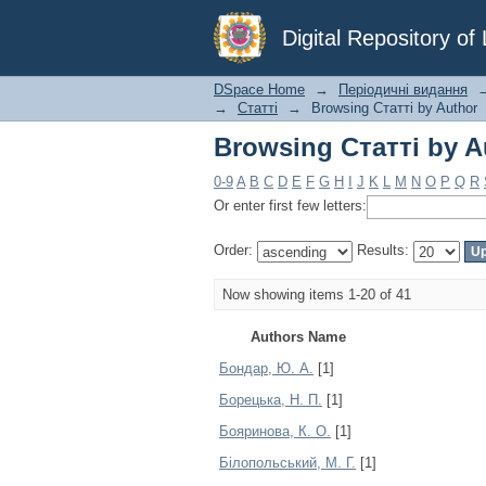
Browsing Статті by A
Digital Repository o
DSpace Home
→
Періодичні видання
→
Статті
→
Browsing Статті by Author
Browsing Статті by A
0-9
A
B
C
D
E
F
G
H
I
J
K
L
M
N
O
P
Q
R
Or enter first few letters:
Order:
Results:
Now showing items 1-20 of 41
Authors Name
Бондар, Ю. А.
[1]
Борецька, Н. П.
[1]
Бояринова, К. О.
[1]
Білопольський, М. Г.
[1]