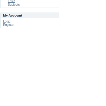
Titles
Subjects
My Account
Login
Register