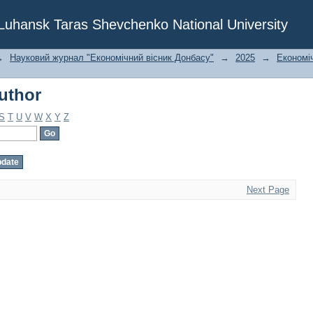
uthor
f Luhansk Taras Shevchenko National University
→
Науковий журнал "Економічний вісник Донбасу"
→
2025
→
Економіч
uthor
S
T
U
V
W
X
Y
Z
Next Page