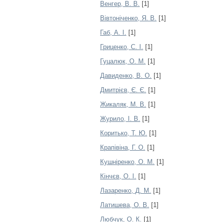
Венгер, В. В.
[1]
Вівтоніченко, Я. В.
[1]
Габ, А. І.
[1]
Гриценко, С. І.
[1]
Гуцалюк, О. М.
[1]
Давиденко, В. О.
[1]
Дмитрієв, Є. Є.
[1]
Жикаляк, М. В.
[1]
Журило, І. В.
[1]
Коритько, Т. Ю.
[1]
Крапівіна, Г. О.
[1]
Кушніренко, О. М.
[1]
Кінчєв, О. І.
[1]
Лазаренко, Д. М.
[1]
Латишева, О. В.
[1]
Любчук, О. К.
[1]