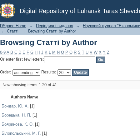
Browsing Статті by Author
Digital Repository of Luhansk Taras Shevch
DSpace Home
→
Періодичні видання
→
Науковий журнал "Економічни
→
Статті
→
Browsing Статті by Author
Browsing Статті by Author
0-9
A
B
C
D
E
F
G
H
I
J
K
L
M
N
O
P
Q
R
S
T
U
V
W
X
Y
Z
Or enter first few letters:
Order:
Results:
Now showing items 1-20 of 41
Authors Name
Бондар, Ю. А.
[1]
Борецька, Н. П.
[1]
Бояринова, К. О.
[1]
Білопольський, М. Г.
[1]