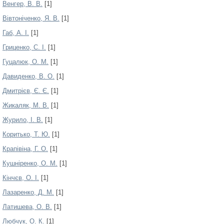
Венгер, В. В.
[1]
Вівтоніченко, Я. В.
[1]
Габ, А. І.
[1]
Гриценко, С. І.
[1]
Гуцалюк, О. М.
[1]
Давиденко, В. О.
[1]
Дмитрієв, Є. Є.
[1]
Жикаляк, М. В.
[1]
Журило, І. В.
[1]
Коритько, Т. Ю.
[1]
Крапівіна, Г. О.
[1]
Кушніренко, О. М.
[1]
Кінчєв, О. І.
[1]
Лазаренко, Д. М.
[1]
Латишева, О. В.
[1]
Любчук, О. К.
[1]