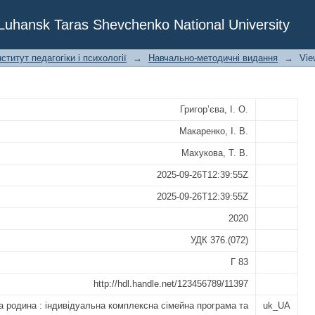
ндивідуальна комплексна cімейна пр
f Luhansk Taras Shevchenko National University
йснення соціально-педагогічної під
ститут педагогіки і психології
→
Навчально-методичні видання
→
Vie
Григор’єва, І. О.
Макаренко, І. В.
Махукова, Т. В.
2025-09-26T12:39:55Z
2025-09-26T12:39:55Z
2020
УДК 376.(072)
Г 83
http://hdl.handle.net/123456789/11397
 родина : індивідуальна комплексна cімейна програма та
uk_UA