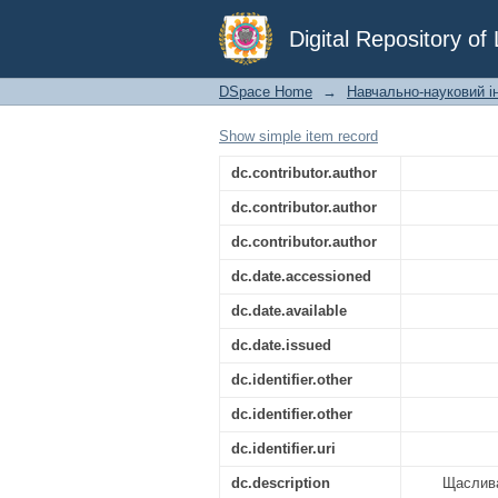
Щаслива родина : і
Digital Repository o
рекомендації зі зді
першого року життя
DSpace Home
→
Навчально-науковий ін
Show simple item record
dc.contributor.author
dc.contributor.author
dc.contributor.author
dc.date.accessioned
dc.date.available
dc.date.issued
dc.identifier.other
dc.identifier.other
dc.identifier.uri
dc.description
Щаслива