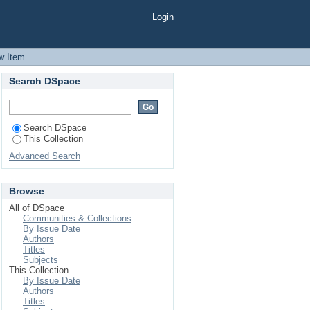
ограма та методичні
Login
тримки батьків дітей
w Item
Search DSpace
Search DSpace
This Collection
Advanced Search
Browse
All of DSpace
Communities & Collections
By Issue Date
Authors
Titles
Subjects
This Collection
By Issue Date
Authors
Titles