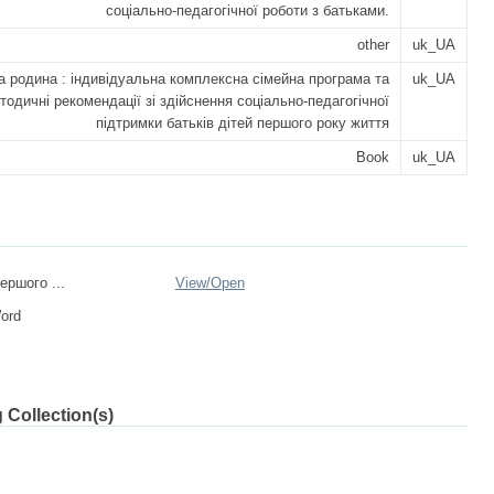
соціально-педагогічної роботи з батьками.
other
uk_UA
 родина : індивідуальна комплексна cімейна програма та
uk_UA
тодичні рекомендації зі здійснення соціально-педагогічної
підтримки батьків дітей першого року життя
Book
uk_UA
ершого ...
View/
Open
Word
 Collection(s)