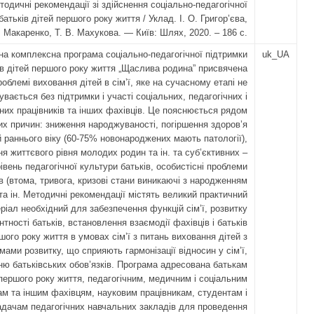
тодичні рекомендації зі здійснення соціально-педагогічної
батьків дітей першого року життя / Уклад. І. О. Григор’єва,
В. Макаренко, Т. В. Махукова. — Київ: Шлях, 2020. – 186 с.
на комплексна програма соціально-педагогічної підтримки
uk_UA
ів дітей першого року життя „Щаслива родина” присвячена
роблемі виховання дітей в сім’ї, яке на сучасному етапі не
увається без підтримки і участі соціальних, педагогічних і
них працівників та інших фахівців. Це пояснюється рядом
их причин: зниження народжуваності, погіршення здоров’я
й раннього віку (60-75% новонароджених мають патології),
я життєвого рівня молодих родин та ін. та суб’єктивних –
івень педагогічної культури батьків, особистісні проблеми
в (втома, тривога, кризові стани виникаючі з народженням
та ін. Методичні рекомендації містять великий практичний
ріал необхідний для забезпечення функцій сім’ї, розвитку
тності батьків, встановлення взаємодії фахівців і батьків
шого року життя в умовах сім’ї з питань виховання дітей з
мами розвитку, що сприяють гармонізації відносин у сім’ї,
ню батьківських обов’язків. Програма адресована батькам
 першого року життя, педагогічним, медичним і соціальним
ам та іншим фахівцям, науковим працівникам, студентам і
адачам педагогічних навчальних закладів для проведення