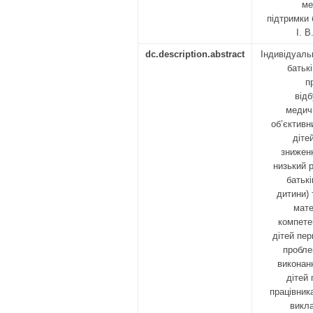
ме
підтримки 
І. 
dc.description.abstract
Індивідуаль
батьк
п
відб
медич
об’єктивн
діте
зниженн
низький р
батькі
дитини) 
мате
компетен
дітей пер
пробле
виконан
дітей
працівник
викл