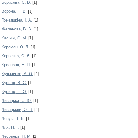
Борисова, С. В.
[1]
Ворона, П. В.
[1]
Гречишкіна, І. А.
[1]
Желанова, В. В.
[1]
Калінін, Є. М.
[1]
Караман, О. Л.
[1]
Карпенко, О. Є.
[1]
Краснова, Н. П.
[1]
Кузьменко, А. О.
[1]
Курило, В. С.
[1]
Курило, Н. О.
[1]
Ливацька, С. Ю.
[1]
Ливацький, О. В.
[1]
Лопуга, Г. В.
[1]
Лях, Н. Г.
[1]
Лєсовець, Н. М.
[1]