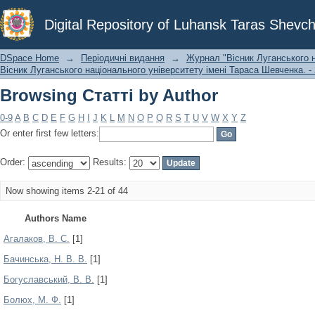
Browsing Статті by Author
Digital Repository of Luhansk Taras Shevch
DSpace Home
→
Періодичні видання
→
Журнал "Вісник Луганського н
Вісник Луганського національного університету імені Тараса Шевченка. - 
Browsing Статті by Author
0-9
A
B
C
D
E
F
G
H
I
J
K
L
M
N
O
P
Q
R
S
T
U
V
W
X
Y
Z
Or enter first few letters:
Order:
Results:
Now showing items 2-21 of 44
Authors Name
Агалаков, В. С.
[1]
Бачинська, Н. В. В.
[1]
Богуславський, В. В.
[1]
Болюх, М. Ф.
[1]