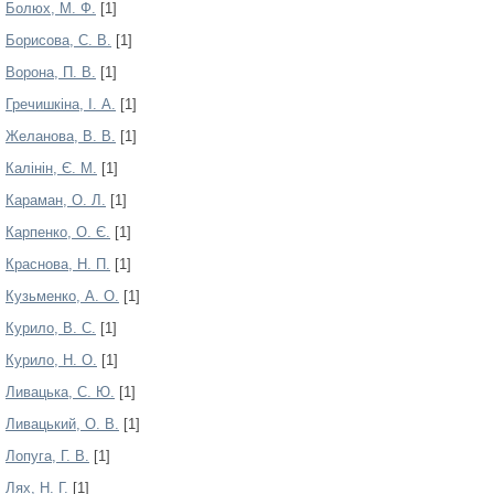
Болюх, М. Ф.
[1]
Борисова, С. В.
[1]
Ворона, П. В.
[1]
Гречишкіна, І. А.
[1]
Желанова, В. В.
[1]
Калінін, Є. М.
[1]
Караман, О. Л.
[1]
Карпенко, О. Є.
[1]
Краснова, Н. П.
[1]
Кузьменко, А. О.
[1]
Курило, В. С.
[1]
Курило, Н. О.
[1]
Ливацька, С. Ю.
[1]
Ливацький, О. В.
[1]
Лопуга, Г. В.
[1]
Лях, Н. Г.
[1]