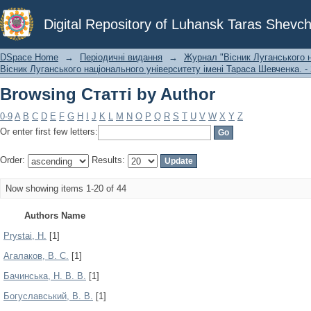
Browsing Статті by Author
Digital Repository of Luhansk Taras Shevch
DSpace Home
→
Періодичні видання
→
Журнал "Вісник Луганського н
Вісник Луганського національного університету імені Тараса Шевченка. - 
Browsing Статті by Author
0-9
A
B
C
D
E
F
G
H
I
J
K
L
M
N
O
P
Q
R
S
T
U
V
W
X
Y
Z
Or enter first few letters:
Order:
Results:
Now showing items 1-20 of 44
Authors Name
Prystai, H.
[1]
Агалаков, В. С.
[1]
Бачинська, Н. В. В.
[1]
Богуславський, В. В.
[1]