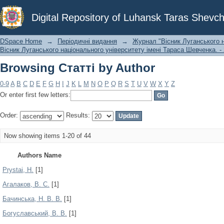
Browsing Статті by Author
Digital Repository of Luhansk Taras Shevch
DSpace Home
→
Періодичні видання
→
Журнал "Вісник Луганського н
Вісник Луганського національного університету імені Тараса Шевченка. - 
Browsing Статті by Author
0-9
A
B
C
D
E
F
G
H
I
J
K
L
M
N
O
P
Q
R
S
T
U
V
W
X
Y
Z
Or enter first few letters:
Order:
Results:
Now showing items 1-20 of 44
Authors Name
Prystai, H.
[1]
Агалаков, В. С.
[1]
Бачинська, Н. В. В.
[1]
Богуславський, В. В.
[1]