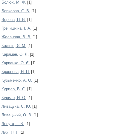
Болюх, М. Ф.
[1]
Борисова, С. В.
[1]
Ворона, П. В.
[1]
Гречишкіна, І. А.
[1]
Желанова, В. В.
[1]
Калінін, Є. М.
[1]
Караман, О. Л.
[1]
Карпенко, О. Є.
[1]
Краснова, Н. П.
[1]
Кузьменко, А. О.
[1]
Курило, В. С.
[1]
Курило, Н. О.
[1]
Ливацька, С. Ю.
[1]
Ливацький, О. В.
[1]
Лопуга, Г. В.
[1]
Лях, Н. Г.
[1]