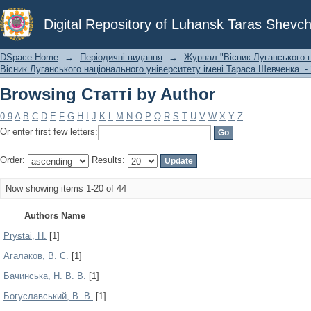
Browsing Статті by Author
Digital Repository of Luhansk Taras Shevch
DSpace Home
→
Періодичні видання
→
Журнал "Вісник Луганського н
Вісник Луганського національного університету імені Тараса Шевченка. - 
Browsing Статті by Author
0-9
A
B
C
D
E
F
G
H
I
J
K
L
M
N
O
P
Q
R
S
T
U
V
W
X
Y
Z
Or enter first few letters:
Order:
Results:
Now showing items 1-20 of 44
Authors Name
Prystai, H.
[1]
Агалаков, В. С.
[1]
Бачинська, Н. В. В.
[1]
Богуславський, В. В.
[1]