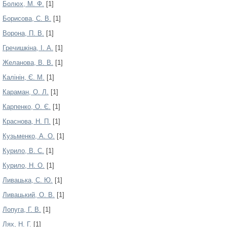
Болюх, М. Ф.
[1]
Борисова, С. В.
[1]
Ворона, П. В.
[1]
Гречишкіна, І. А.
[1]
Желанова, В. В.
[1]
Калінін, Є. М.
[1]
Караман, О. Л.
[1]
Карпенко, О. Є.
[1]
Краснова, Н. П.
[1]
Кузьменко, А. О.
[1]
Курило, В. С.
[1]
Курило, Н. О.
[1]
Ливацька, С. Ю.
[1]
Ливацький, О. В.
[1]
Лопуга, Г. В.
[1]
Лях, Н. Г.
[1]