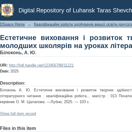
Естетичне виховання і розвиток тв
Digital Repository of Luhansk Taras Shevch
уроках літературного читання
DSpace Home
→
Кваліфікаційні роботи здобувачів вищої освіти другого
Естетичне виховання і розвиток т
молодших школярів на уроках літер
Білоконь, А. Ю.
URI:
http://hdl.handle.net/123456789/11221
Date:
2025
Description:
Білоконь А. Ю. Естетичне виховання і розвиток творчих здібнос
літературного читання : кваліфікаційна робота... магістр : 013 Початк
керівник О. М. Цалапова. —Лубни, 2025. — 103 с.
Show full item record
Files in this item