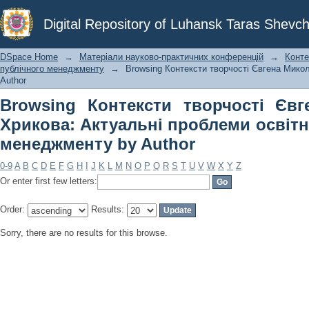
Browsing Контексти творчості Єв
Digital Repository of Luhansk Taras Shevch
проблеми освітнього та публічного 
DSpace Home
→
Матеріали науково-практичних конференцій
→
Конте
публічного менеджменту
→
Browsing Контексти творчості Євгена Мико
Author
Browsing Контексти творчості Єв
Хрикова: Актуальні проблеми освітн
менеджменту by Author
0-9
A
B
C
D
E
F
G
H
I
J
K
L
M
N
O
P
Q
R
S
T
U
V
W
X
Y
Z
Or enter first few letters:
Order:
Results:
Sorry, there are no results for this browse.