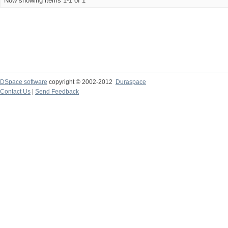
Now showing items 1-1 of 1
DSpace software
copyright © 2002-2012
Duraspace
Contact Us
|
Send Feedback