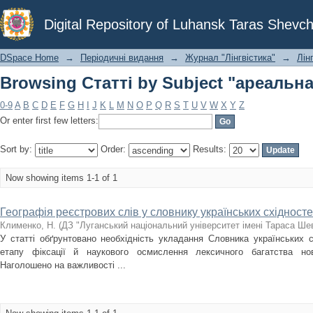
Browsing Статті by Subject "ареальн
Digital Repository of Luhansk Taras Shevch
DSpace Home
→
Періодичні видання
→
Журнал "Лінгвістика"
→
Лінг
Browsing Статті by Subject "ареальн
0-9
A
B
C
D
E
F
G
H
I
J
K
L
M
N
O
P
Q
R
S
T
U
V
W
X
Y
Z
Or enter first few letters:
Sort by:
Order:
Results:
Now showing items 1-1 of 1
Географія реєстрових слів у словнику українських східност
Клименко, Н.
(
ДЗ "Луганський національний університет імені Тараса Ше
У статті обґрунтовано необхідність укладання Словника українських с
етапу фіксації й наукового осмислення лексичного багатства ново
Наголошено на важливості ...