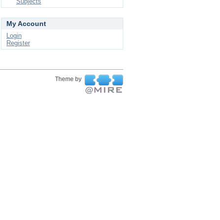
Subjects
My Account
Login
Register
Theme by