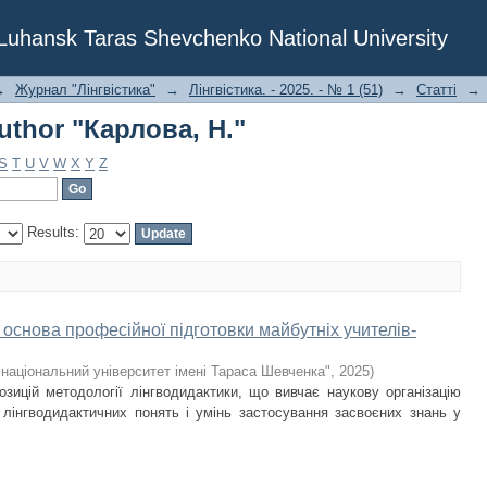
uthor "Карлова, Н."
f Luhansk Taras Shevchenko National University
→
Журнал "Лінгвістика"
→
Лінгвістика. - 2025. - № 1 (51)
→
Статті
→
uthor "Карлова, Н."
S
T
U
V
W
X
Y
Z
Results:
основа професійної підготовки майбутніх учителів-
національний університет імені Тараса Шевченка"
,
2025
)
озицій методології лінгводидактики, що вивчає наукову організацію
лінгводидактичних понять і умінь застосування засвоєних знань у