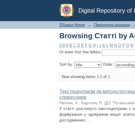
Browsing Статті by A
Digital Repository o
DSpace Home
→
Періодичні видання
Browsing Статті by A
0-9
A
B
C
D
E
F
G
H
I
J
K
L
M
N
O
P
Q
R
Or enter first few letters:
Sort by:
Order:
Now showing items 1-1 of 1
Текстоцентризм як методологічна 
словесників
Нікітіна, А.
;
Карлова, Н.
(
ДЗ "Луганський 
У статті розглянуто текстоцентризм з п
формування у здобувачів вищої освіти 
дослідженнях, ...