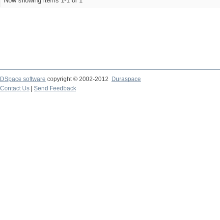
Now showing items 1-1 of 1
DSpace software
copyright © 2002-2012
Duraspace
Contact Us
|
Send Feedback