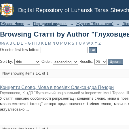
Browsing Статті by Author "Глуховцев
Digital Repository of Luhansk Taras Shevch
DSpace Home
→
Періодичні видання
→
Журнал "Лінгвістика"
→
Лінг
Browsing Статті by Author "Глуховцев
0-9
A
B
C
D
E
F
G
H
I
J
K
L
M
N
O
P
Q
R
S
T
U
V
W
X
Y
Z
Or enter first few letters:
Sort by:
Order:
Results:
Now showing items 1-1 of 1
Концепти Слово, Мова в поезіях Олександра Печори
Глуховцева, К.
(
ДЗ "Луганський національний університет імені Тараса 
У статті описано особливості репрезентації концептів слово, мова в по
мовно-естетичні інтенції автора щодо значення і місця слова, мови в 
актуалізовано ...