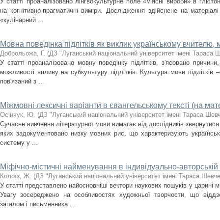
У статті проаналізовано лінгвокультурне поле «м'ясні вироби» в глютон
на когнітивно-прагматичні виміри. Дослідження здійснене на матеріалі
«кулінарний ...
Мовна поведінка підлітків як виклик українському вчителю,
Доброльожа, Г.
(
ДЗ "Луганський національний університет імені Тараса 
У статті проаналізовано мовну поведінку підлітків, з'ясовано причини
можливості впливу на субкультуру підлітків. Культура мови підлітків 
пов'язаний з ...
Міжмовні лексичні варіанти в євангельському тексті (на мат
Осінчук, Ю.
(
ДЗ "Луганський національний університет імені Тараса Шев
Сучасне вивчення літературної мови вимагає від дослідників звернутися
яких задокументовано низку мовних рис, що характеризують українсь
систему у ...
Міфічно-містичні найменування в індивідуально-авторській 
Колоїз, Ж.
(
ДЗ "Луганський національний університет імені Тараса Шевч
У статті представлено найосновніші вектори наукових пошуків у царині мо
Увагу зосереджено на особливостях художньої творчости, що віддз
загалом і письменника ...