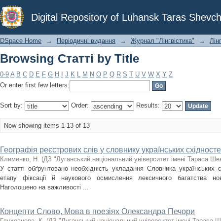
Browsing Статті by Title
Digital Repository of Luhansk Taras Shevch
DSpace Home
→
Періодичні видання
→
Журнал "Лінгвістика"
→
Лінг
Browsing Статті by Title
0-9
A
B
C
D
E
F
G
H
I
J
K
L
M
N
O
P
Q
R
S
T
U
V
W
X
Y
Z
Or enter first few letters:
Sort by:
Order:
Results:
Now showing items 1-13 of 13
Географія реєстрових слів у словнику українських східност
Клименко, Н.
(
ДЗ "Луганський національний університет імені Тараса Ше
У статті обґрунтовано необхідність укладання Словника українських с
етапу фіксації й наукового осмислення лексичного багатства ново
Наголошено на важливості ...
Концепти Слово, Мова в поезіях Олександра Печори
Глуховцева, К.
(
ДЗ "Луганський національний університет імені Тараса 