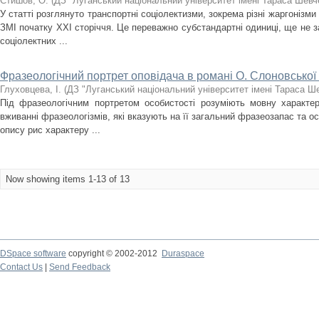
Стишов, О.
(
ДЗ "Луганський національний університет імені Тараса Шевч
У статті розглянуто транспортні соціолектизми, зокрема різні жаргонізми
ЗМІ початку ХХІ сторіччя. Це переважно субстандартні одиниці, ще не з
соціолектних ...
Фразеологічний портрет оповідача в романі О. Слоновської
Глуховцева, І.
(
ДЗ "Луганський національний університет імені Тараса Ш
Під фразеологічним портретом особистості розуміють мовну характе
вживанні фразеологізмів, які вказують на її загальний фразеозапас та о
опису рис характеру ...
Now showing items 1-13 of 13
DSpace software
copyright © 2002-2012
Duraspace
Contact Us
|
Send Feedback