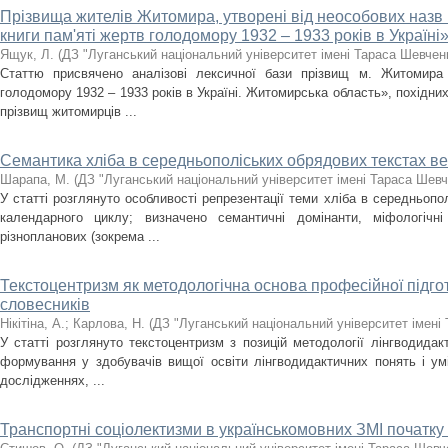
Прізвища жителів Житомира, утворені від неособових назв 
книги пам'яті жертв голодомору 1932 – 1933 років в Україні»
Ящук, Л.
(
ДЗ "Луганський національний університет імені Тараса Шевчен
Статтю присвячено аналізові лексичної бази прізвищ м. Житомира 
голодомору 1932 – 1933 років в Україні. Житомирська область», похідних
прізвищ житомирців ...
Семантика хліба в середньополіських обрядових текстах в
Шарапа, М.
(
ДЗ "Луганський національний університет імені Тараса Шевч
У статті розглянуто особливості репрезентації теми хліба в середньопо
календарного циклу; визначено семантичні домінанти, міфологічн
різнопланових (зокрема ...
Текстоцентризм як методологічна основа професійної підгот
словесників
Нікітіна, А.
;
Карлова, Н.
(
ДЗ "Луганський національний університет імені
У статті розглянуто текстоцентризм з позицій методології лінгводидак
формування у здобувачів вищої освіти лінгводидактичних понять і ум
дослідженнях, ...
Транспортні соціолектизми в українськомовних ЗМІ початку 