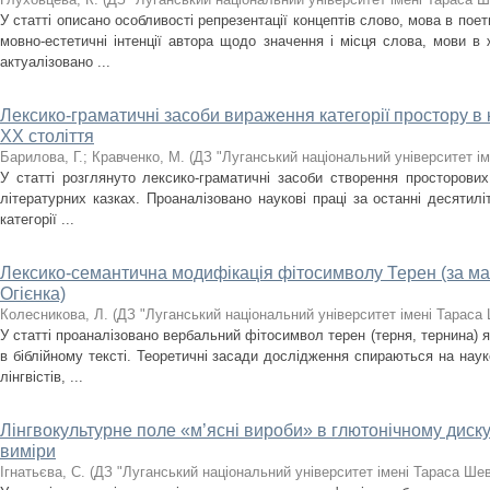
У статті описано особливості репрезентації концептів слово, мова в по
мовно-естетичні інтенції автора щодо значення і місця слова, мови в 
актуалізовано ...
Лексико-граматичні засоби вираження категорії простору в 
XX століття
Барилова, Г.
;
Кравченко, М.
(
ДЗ "Луганський національний університет і
У статті розглянуто лексико-граматичні засоби створення просторових
літературних казках. Проаналізовано наукові праці за останні десятилі
категорії ...
Лексико-семантична модифікація фітосимволу Терен (за мате
Огієнка)
Колесникова, Л.
(
ДЗ "Луганський національний університет імені Тараса
У статті проаналізовано вербальний фітосимвол терен (терня, тернина) 
в біблійному тексті. Теоретичні засади дослідження спираються на науко
лінгвістів, ...
Лінгвокультурне поле «м’ясні вироби» в глютонічному диску
виміри
Ігнатьєва, С.
(
ДЗ "Луганський національний університет імені Тараса Ше