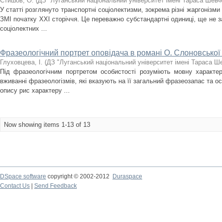
Стишов, О.
(
ДЗ "Луганський національний університет імені Тараса Шевч
У статті розглянуто транспортні соціолектизми, зокрема різні жаргонізми
ЗМІ початку ХХІ сторіччя. Це переважно субстандартні одиниці, ще не з
соціолектних ...
Фразеологічний портрет оповідача в романі О. Слоновської
Глуховцева, І.
(
ДЗ "Луганський національний університет імені Тараса Ш
Під фразеологічним портретом особистості розуміють мовну характе
вживанні фразеологізмів, які вказують на її загальний фразеозапас та о
опису рис характеру ...
Now showing items 1-13 of 13
DSpace software
copyright © 2002-2012
Duraspace
Contact Us
|
Send Feedback