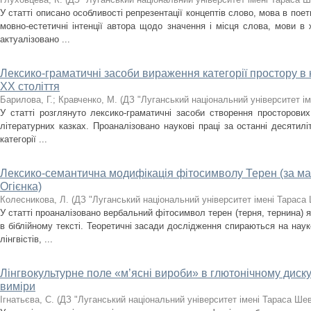
У статті описано особливості репрезентації концептів слово, мова в по
мовно-естетичні інтенції автора щодо значення і місця слова, мови в 
актуалізовано ...
Лексико-граматичні засоби вираження категорії простору в 
XX століття
Барилова, Г.
;
Кравченко, М.
(
ДЗ "Луганський національний університет і
У статті розглянуто лексико-граматичні засоби створення просторових
літературних казках. Проаналізовано наукові праці за останні десятилі
категорії ...
Лексико-семантична модифікація фітосимволу Терен (за мате
Огієнка)
Колесникова, Л.
(
ДЗ "Луганський національний університет імені Тараса
У статті проаналізовано вербальний фітосимвол терен (терня, тернина) 
в біблійному тексті. Теоретичні засади дослідження спираються на науко
лінгвістів, ...
Лінгвокультурне поле «м’ясні вироби» в глютонічному диску
виміри
Ігнатьєва, С.
(
ДЗ "Луганський національний університет імені Тараса Ше