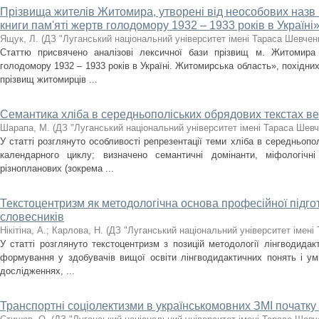
Прізвища жителів Житомира, утворені від неособових назв 
книги пам'яті жертв голодомору 1932 – 1933 років в Україні»
Ящук, Л.
(
ДЗ "Луганський національний університет імені Тараса Шевчен
Статтю присвячено аналізові лексичної бази прізвищ м. Житомира 
голодомору 1932 – 1933 років в Україні. Житомирська область», похідних
прізвищ житомирців ...
Семантика хліба в середньополіських обрядових текстах в
Шарапа, М.
(
ДЗ "Луганський національний університет імені Тараса Шевч
У статті розглянуто особливості репрезентації теми хліба в середньопо
календарного циклу; визначено семантичні домінанти, міфологічн
різнопланових (зокрема ...
Текстоцентризм як методологічна основа професійної підгот
словесників
Нікітіна, А.
;
Карлова, Н.
(
ДЗ "Луганський національний університет імені
У статті розглянуто текстоцентризм з позицій методології лінгводидак
формування у здобувачів вищої освіти лінгводидактичних понять і ум
дослідженнях, ...
Транспортні соціолектизми в українськомовних ЗМІ початку 