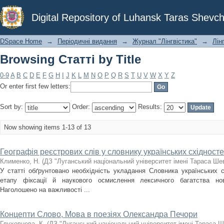
Browsing Статті by Title
Digital Repository of Luhansk Taras Shevch
DSpace Home
→
Періодичні видання
→
Журнал "Лінгвістика"
→
Лінг
Browsing Статті by Title
0-9
A
B
C
D
E
F
G
H
I
J
K
L
M
N
O
P
Q
R
S
T
U
V
W
X
Y
Z
Or enter first few letters:
Sort by:
Order:
Results:
Now showing items 1-13 of 13
Географія реєстрових слів у словнику українських східност
Клименко, Н.
(
ДЗ "Луганський національний університет імені Тараса Ше
У статті обґрунтовано необхідність укладання Словника українських с
етапу фіксації й наукового осмислення лексичного багатства ново
Наголошено на важливості ...
Концепти Слово, Мова в поезіях Олександра Печори
Глуховцева, К.
(
ДЗ "Луганський національний університет імені Тараса 