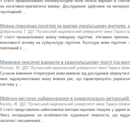
У статті проаналізовано лінгвокультурне поле «м'ясні вироби» в глютон
на когнітивно-прагматичні виміри. Дослідження здійснене на матеріалі
«кулінарний ...
Мовна поведінка підлітків як виклик українському вчителю,
Доброльожа, Г.
(
ДЗ "Луганський національний університет імені Тараса 
У статті проаналізовано мовну поведінку підлітків, з'ясовано причини
можливості впливу на субкультуру підлітків. Культура мови підлітків 
пов'язаний з ...
Міжмовні лексичні варіанти в євангельському тексті (на мат
Осінчук, Ю.
(
ДЗ "Луганський національний університет імені Тараса Шев
Сучасне вивчення літературної мови вимагає від дослідників звернутися
яких задокументовано низку мовних рис, що характеризують українсь
систему у ...
Міфічно-містичні найменування в індивідуально-авторській 
Колоїз, Ж.
(
ДЗ "Луганський національний університет імені Тараса Шевч
У статті представлено найосновніші вектори наукових пошуків у царині мо
Увагу зосереджено на особливостях художньої творчости, що віддз
загалом і письменника ...