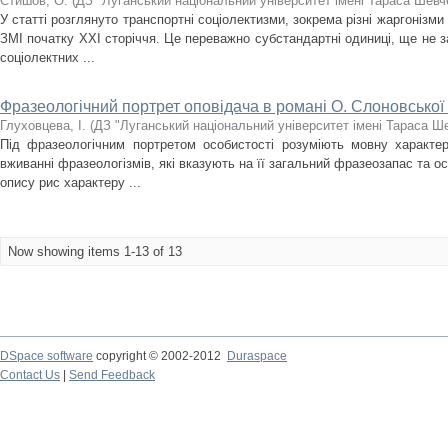
Стишов, О.
(
ДЗ "Луганський національний університет імені Тараса Шевч
У статті розглянуто транспортні соціолектизми, зокрема різні жаргонізми
ЗМІ початку ХХІ сторіччя. Це переважно субстандартні одиниці, ще не з
соціолектних ...
Фразеологічний портрет оповідача в романі О. Слоновської
Глуховцева, І.
(
ДЗ "Луганський національний університет імені Тараса Ш
Під фразеологічним портретом особистості розуміють мовну характе
вживанні фразеологізмів, які вказують на її загальний фразеозапас та о
опису рис характеру ...
Now showing items 1-13 of 13
DSpace software
copyright © 2002-2012
Duraspace
Contact Us
|
Send Feedback