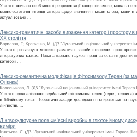
У статті описано особливості репрезентації концептів слово, мова в по
мовно-естетичні інтенції автора щодо значення і місця слова, мови в 
актуалізовано ...
Лексико-граматичні засоби вираження категорії простору в 
XX століття
Барилова, Г.
;
Кравченко, М.
(
ДЗ "Луганський національний університет і
У статті розглянуто лексико-граматичні засоби створення просторових
літературних казках. Проаналізовано наукові праці за останні десятилі
категорії ...
Лексико-семантична модифікація фітосимволу Терен (за мате
Огієнка)
Колесникова, Л.
(
ДЗ "Луганський національний університет імені Тараса
У статті проаналізовано вербальний фітосимвол терен (терня, тернина) 
в біблійному тексті. Теоретичні засади дослідження спираються на науко
лінгвістів, ...
Лінгвокультурне поле «м’ясні вироби» в глютонічному диску
виміри
Ігнатьєва, С.
(
ДЗ "Луганський національний університет імені Тараса Ше