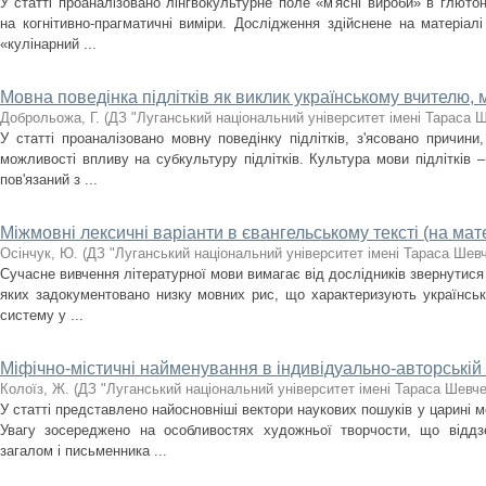
У статті проаналізовано лінгвокультурне поле «м'ясні вироби» в глютон
на когнітивно-прагматичні виміри. Дослідження здійснене на матеріалі
«кулінарний ...
Мовна поведінка підлітків як виклик українському вчителю,
Доброльожа, Г.
(
ДЗ "Луганський національний університет імені Тараса 
У статті проаналізовано мовну поведінку підлітків, з'ясовано причини
можливості впливу на субкультуру підлітків. Культура мови підлітків 
пов'язаний з ...
Міжмовні лексичні варіанти в євангельському тексті (на мат
Осінчук, Ю.
(
ДЗ "Луганський національний університет імені Тараса Шев
Сучасне вивчення літературної мови вимагає від дослідників звернутися
яких задокументовано низку мовних рис, що характеризують українсь
систему у ...
Міфічно-містичні найменування в індивідуально-авторській 
Колоїз, Ж.
(
ДЗ "Луганський національний університет імені Тараса Шевч
У статті представлено найосновніші вектори наукових пошуків у царині мо
Увагу зосереджено на особливостях художньої творчости, що віддз
загалом і письменника ...