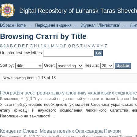
Browsing Статті by Title
Digital Repository of Luhansk Taras Shevch
DSpace Home
→
Періодичні видання
→
Журнал "Лінгвістика"
→
Лінг
Browsing Статті by Title
0-9
A
B
C
D
E
F
G
H
I
J
K
L
M
N
O
P
Q
R
S
T
U
V
W
X
Y
Z
Or enter first few letters:
Sort by:
Order:
Results:
Now showing items 1-13 of 13
Географія реєстрових слів у словнику українських східност
Клименко, Н.
(
ДЗ "Луганський національний університет імені Тараса Ше
У статті обґрунтовано необхідність укладання Словника українських с
етапу фіксації й наукового осмислення лексичного багатства ново
Наголошено на важливості ...
Концепти Слово, Мова в поезіях Олександра Печори
Глуховцева, К.
(
ДЗ "Луганський національний університет імені Тараса 