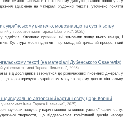
е поле «м'ясні вироби» в глютонічному дискурсі, закцентовано увагу
ідження здійснене на матеріалі художніх текстів, уточнено поняття
лик українському вчителю, мовознавцю та суспільству
ьний університет імені Тараса Шевченка"
,
2025
)
у підлітків, з'ясовано причини, які зумовили появу цього явища, і
тків. Культура мови підлітків – це складний тривалий процес, який
нгельському тексті (на матеріалі Дубенського Євангелія)
й університет імені Тараса Шевченка"
,
2025
)
агає від дослідників звернутися до різночасових писемних джерел, у
с, що характеризують українську мову як окрему давню лінгвальну
індивідуально-авторській картині світу Дари Корній
 університет імені Тараса Шевченка"
,
2025
)
ори наукових пошуків у царині мовної та концептуальної картин світу.
удожньої творчости, що віддзеркалює когнітивний досвід народу