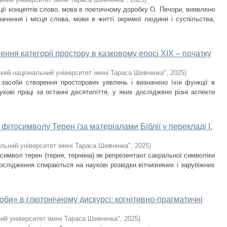
ції концептів слово, мова в поетичному доробку О. Печори, виявлено
начення і місця слова, мови в житті окремої людини і суспільства,
ння категорії простору в казковому епосі XIX – початку
кий національний університет імені Тараса Шевченка"
,
2025
)
і засоби створення просторових уявлень і визначено їхні функції в
кові праці за останні десятиліття, у яких досліджено різні аспекти
ітосимволу Терен (за матеріалами Біблії у перекладі І.
льний університет імені Тараса Шевченка"
,
2025
)
символ терен (терня, тернина) як репрезентант сакральної символіки
дослідження спираються на наукові розвідки вітчизняних і зарубіжних
оби» в глютонічному дискурсі: когнітивно-прагматичні
ий університет імені Тараса Шевченка"
,
2025
)