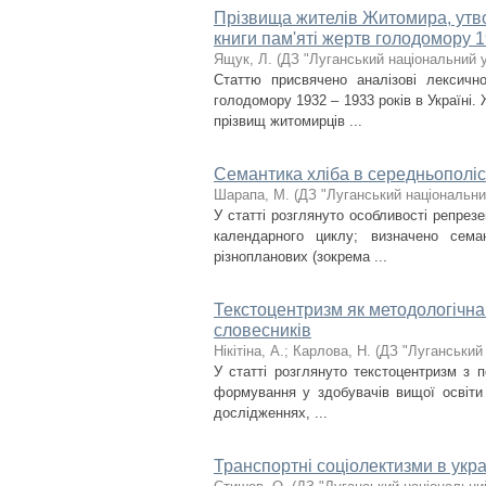
Прізвища жителів Житомира, утво
книги пам'яті жертв голодомору 19
Ящук, Л.
(
ДЗ "Луганський національний у
Статтю присвячено аналізові лексичн
голодомору 1932 – 1933 років в Україні.
прізвищ житомирців ...
Семантика хліба в середньополіс
Шарапа, М.
(
ДЗ "Луганський національни
У статті розглянуто особливості репрез
календарного циклу; визначено сема
різнопланових (зокрема ...
Текстоцентризм як методологічна 
словесників
Нікітіна, А.
;
Карлова, Н.
(
ДЗ "Луганський 
У статті розглянуто текстоцентризм з п
формування у здобувачів вищої освіти 
дослідженнях, ...
Транспортні соціолектизми в укра