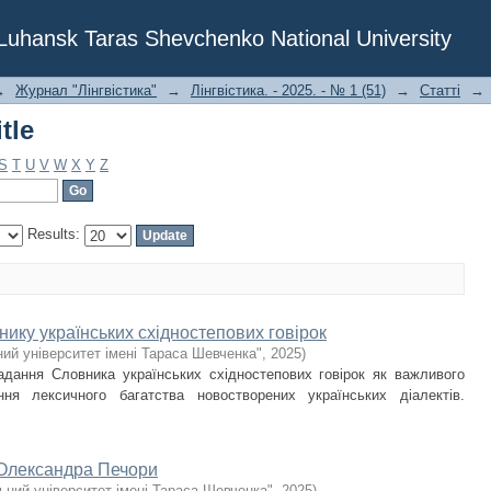
tle
f Luhansk Taras Shevchenko National University
→
Журнал "Лінгвістика"
→
Лінгвістика. - 2025. - № 1 (51)
→
Статті
→
tle
S
T
U
V
W
X
Y
Z
Results:
нику українських східностепових говірок
ий університет імені Тараса Шевченка"
,
2025
)
ладання Словника українських східностепових говірок як важливого
ня лексичного багатства новостворених українських діалектів.
 Олександра Печори
ьний університет імені Тараса Шевченка"
,
2025
)