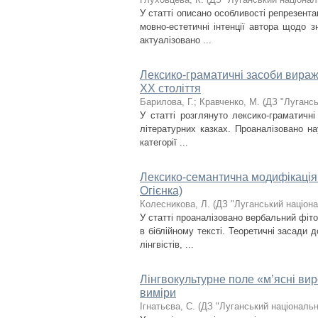
У статті описано особливості репрезента
мовно-естетичні інтенції автора щодо з
актуалізовано ...
Лексико-граматичні засоби вираже
XX століття
Барилова, Г.
;
Кравченко, М.
(
ДЗ "Лугансь
У статті розглянуто лексико-граматичн
літературних казках. Проаналізовано нау
категорії ...
Лексико-семантична модифікація ф
Огієнка)
Колесникова, Л.
(
ДЗ "Луганський націона
У статті проаналізовано вербальний фіто
в біблійному тексті. Теоретичні засади 
лінгвістів, ...
Лінгвокультурне поле «м’ясні вир
виміри
Ігнатьєва, С.
(
ДЗ "Луганський національн