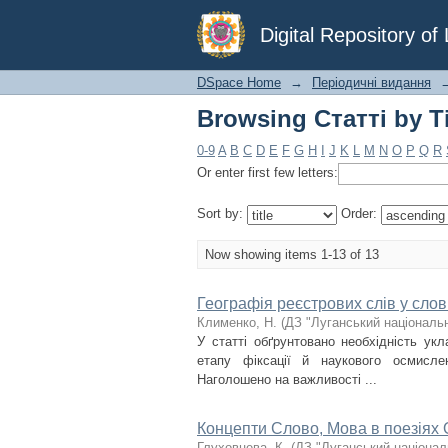
Browsing Статті by Ti
Digital Repository o
DSpace Home
→
Періодичні видання
Browsing Статті by Ti
0-9
A
B
C
D
E
F
G
H
I
J
K
L
M
N
O
P
Q
R
Or enter first few letters:
Sort by:
Order:
Now showing items 1-13 of 13
Географія реєстрових слів у слов
Клименко, Н.
(
ДЗ "Луганський національн
У статті обґрунтовано необхідність ук
етапу фіксації й наукового осмислен
Наголошено на важливості ...
Концепти Слово, Мова в поезіях
Глуховцева, К.
(
ДЗ "Луганський націонал