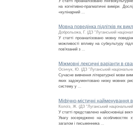
У статті проаналізовано лінгвокультурн
на когнітивно-прагматичні виміри. Досл
«кулінарний ...
Мовна поведінка підлітків як вик
Доброльожа, Г.
(
ДЗ "Луганський націонал
У статті проаналізовано мовну поведінк
можливості впливу на субкультуру підлі
пов'язаний з ...
Міжмовні лексичні варіанти в єва
Осінчук, Ю.
(
ДЗ "Луганський національни
Сучасне вивчення літературної мови вим
яких задокументовано низку мовних ри
систему у ...
Міфічно-містичні найменування в 
Колоїз, Ж.
(
ДЗ "Луганський національний
У статті представлено найосновніші вект
Увагу зосереджено на особливостях х
загалом і письменника ...