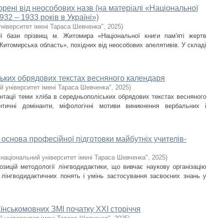
рені від неособових назв (на матеріалі «Національної
32 – 1933 років в Україні»)
ніверситет імені Тараса Шевченка"
,
2025
)
ої бази прізвищ м. Житомира «Національної книги пам'яті жертв
 Житомирська область», похідних від неособових апелятивів. У складі
ьких обрядових текстах весняного календаря
й університет імені Тараса Шевченка"
,
2025
)
ентації теми хліба в середньополіських обрядових текстах весняного
нтичні домінанти, міфологічні мотиви виникнення вербальних і
основа професійної підготовки майбутніх учителів-
національний університет імені Тараса Шевченка"
,
2025
)
озицій методології лінгводидактики, що вивчає наукову організацію
лінгводидактичних понять і умінь застосування засвоєних знань у
їнськомовних ЗМІ початку ХХІ сторіччя