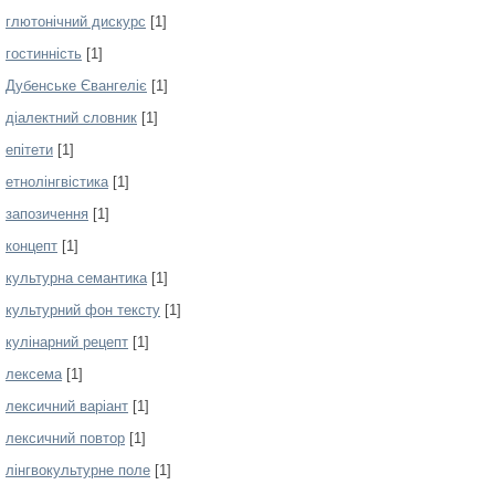
глютонічний дискурс
[1]
гостинність
[1]
Дубенське Євангеліє
[1]
діалектний словник
[1]
епітети
[1]
етнолінгвістика
[1]
запозичення
[1]
концепт
[1]
культурна семантика
[1]
культурний фон тексту
[1]
кулінарний рецепт
[1]
лексема
[1]
лексичний варіант
[1]
лексичний повтор
[1]
лінгвокультурне поле
[1]