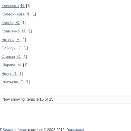
Клименко, Н.
[1]
Колесникова, Л.
[1]
Колоїз, Ж.
[1]
Кравченко, М.
[1]
Нікітіна, А.
[1]
Осінчук, Ю.
[1]
Стишов, О.
[1]
Шарапа, М.
[1]
Ящук, Л.
[1]
Ігнатьєва, С.
[1]
Now showing items 1-15 of 15
DSpace software
copyright © 2002-2012
Duraspace