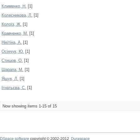
Клименко, Н.
[1]
Колесникова, Л.
[1]
Колоїз, Ж.
[1]
Кравченко, М.
[1]
Нікітіна, А.
[1]
Осінчук, Ю.
[1]
Стишов, О.
[1]
Шарапа, М.
[1]
Ящук, Л.
[1]
Ігнатьєва, С.
[1]
Now showing items 1-15 of 15
DSpace software
copyright © 2002-2012
Duraspace