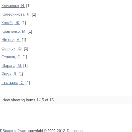
Клименко, Н.
[1]
Колесникова, Л.
[1]
Колоїз, Ж.
[1]
Кравченко, М.
[1]
Нікітіна, А.
[1]
Осінчук, Ю.
[1]
Стишов, О.
[1]
Шарапа, М.
[1]
Ящук, Л.
[1]
Ігнатьєва, С.
[1]
Now showing items 1-15 of 15
DSpace software
copyright © 2002-2012
Duraspace