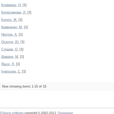
Клименко, Н.
[1]
Колесникова, Л.
[1]
Колоїз, Ж.
[1]
Кравченко, М.
[1]
Нікітіна, А.
[1]
Осінчук, Ю.
[1]
Стишов, О.
[1]
Шарапа, М.
[1]
Ящук, Л.
[1]
Ігнатьєва, С.
[1]
Now showing items 1-15 of 15
DSpace software
copyright © 2002-2012
Duraspace