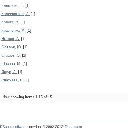
Клименко, Н.
[1]
Колесникова, Л.
[1]
Колоїз, Ж.
[1]
Кравченко, М.
[1]
Нікітіна, А.
[1]
Осінчук, Ю.
[1]
Стишов, О.
[1]
Шарапа, М.
[1]
Ящук, Л.
[1]
Ігнатьєва, С.
[1]
Now showing items 1-15 of 15
DSpace software
copyright © 2002-2012
Duraspace