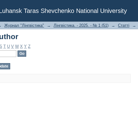
uthor
f Luhansk Taras Shevchenko National University
→
Журнал "Лінгвістика"
→
Лінгвістика. - 2025. - № 1 (51)
→
Статті
→
uthor
S
T
U
V
W
X
Y
Z