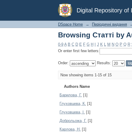
Browsing Статті by A
Digital Repository o
DSpace Home
→
Періодичні видання
Browsing Статті by A
0-9
A
B
C
D
E
F
G
H
I
J
K
L
M
N
O
P
Q
R
Or enter first few letters:
Order:
Results:
Now showing items 1-15 of 15
Authors Name
Барилова, Г.
[1]
Глуховцева, К.
[1]
Глуховцева, І.
[1]
Доброльожа, Г.
[1]
Карлова, Н.
[1]