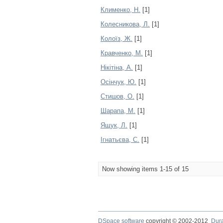
Клименко, Н.
[1]
Колесникова, Л.
[1]
Колоїз, Ж.
[1]
Кравченко, М.
[1]
Нікітіна, А.
[1]
Осінчук, Ю.
[1]
Стишов, О.
[1]
Шарапа, М.
[1]
Ящук, Л.
[1]
Ігнатьєва, С.
[1]
Now showing items 1-15 of 15
DSpace software
copyright © 2002-2012
Dur