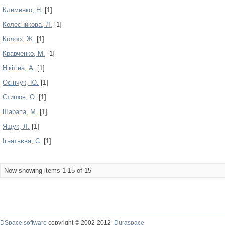
Клименко, Н.
[1]
Колесникова, Л.
[1]
Колоїз, Ж.
[1]
Кравченко, М.
[1]
Нікітіна, А.
[1]
Осінчук, Ю.
[1]
Стишов, О.
[1]
Шарапа, М.
[1]
Ящук, Л.
[1]
Ігнатьєва, С.
[1]
Now showing items 1-15 of 15
DSpace software
copyright © 2002-2012
Duraspace