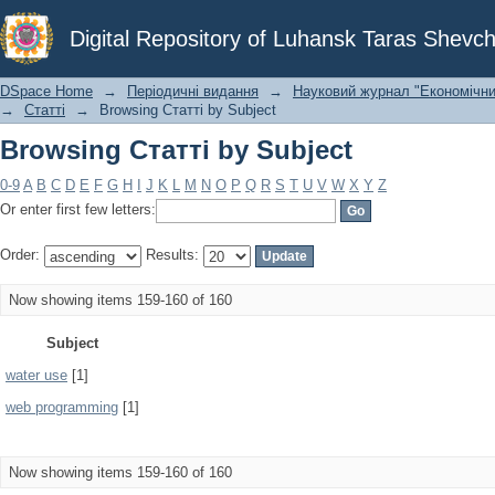
Browsing Статті by Subject
Digital Repository of Luhansk Taras Shevch
DSpace Home
→
Періодичні видання
→
Науковий журнал "Економічни
→
Статті
→
Browsing Статті by Subject
Browsing Статті by Subject
0-9
A
B
C
D
E
F
G
H
I
J
K
L
M
N
O
P
Q
R
S
T
U
V
W
X
Y
Z
Or enter first few letters:
Order:
Results:
Now showing items 159-160 of 160
Subject
water use
[1]
web programming
[1]
Now showing items 159-160 of 160