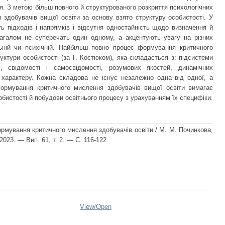
я. З метою більш повного й структурованого розкриття психологічних
здобувачів вищої освіти за основу взято структуру особистості. У
сть підходів і напрямків і відсутня одностайність щодо визначення й
загалом не суперечать один одному, а акцентують увагу на різних
альній чи психічній. Найбільш повно процес формування критичного
ктури особистості (за Г. Костюком), яка складається з: підсистеми
і, свідомості і самосвідомості, розумових якостей, динамічних
 характеру. Кожна складова не існує незалежно одна від одної, а
Формування критичного мислення здобувачів вищої освіти вимагає
бистості й побудови освітнього процесу з урахуванням їх специфіки.
рмування критичного мислення здобувачів освіти / М. М. Починкова,
2023. — Вип. 61, т. 2. — С. 116-122.
View/
Open