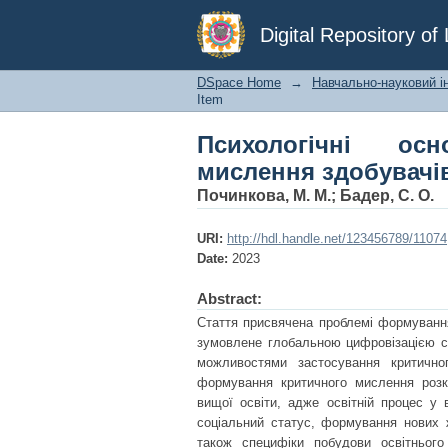
Психологічні основ
Digital Repository o
DSpace Home
→
Навчально-науковий ін
Item
Психологічні ос
мислення здобувачів
Починкова, М. М.
;
Бадер, С. О.
URI:
http://hdl.handle.net/123456789/11074
Date:
2023
Abstract:
Стаття присвячена проблемі формування
зумовлене глобальною цифровізацією су
можливостями застосування критично
формування критичного мислення розкр
вищої освіти, адже освітній процес у 
соціальний статус, формування нових ж
також специфіки побудови освітньог