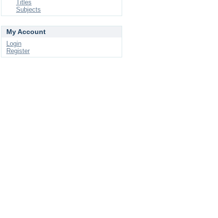
Titles
Subjects
My Account
Login
Register