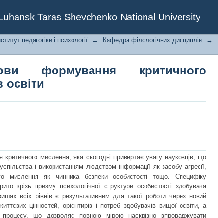
и формування критичного мислення з
f Luhansk Taras Shevchenko National University
ститут педагогіки і психології
→
Кафедра філологічних дисциплін
→
нови формування критичного
 освіти
 критичного мислення, яка сьогодні привертає увагу науковців, що
спільства і використанням людством інформації як засобу агресії,
го мислення як чинника безпеки особистості тощо. Специфіку
ито крізь призму психологічної структури особистості здобувача
вишах всіх рівнів є результативним для такої роботи через новий
иттєвих цінностей, орієнтирів і потреб здобувачів вищої освіти, а
о процесу, що дозволяє повною мірою наскрізно впроваджувати