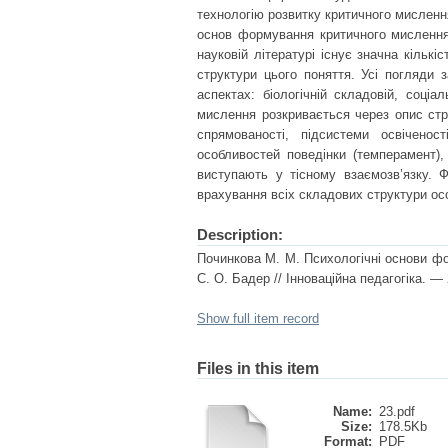
технологію розвитку критичного мисленн
основ формування критичного мислення 
науковій літературі існує значна кількі
структури цього поняття. Усі погляди 
аспектах: біологічній складовій, соці
мислення розкривається через опис стру
спрямованості, підсистеми освіченост
особливостей поведінки (темперамент),
виступають у тісному взаємозв’язку. 
врахування всіх складових структури осо
Description:
Починкова М. М. Психологічні основи фо
С. О. Бадер // Інноваційна педагогіка. — 
Show full item record
Files in this item
Name:
23.pdf
Size:
178.5Kb
Format:
PDF