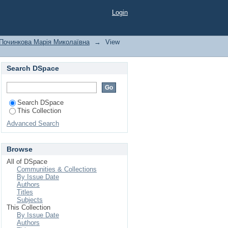
добувачів освіти
Login
Починкова Марія Миколаївна
→
View
Search DSpace
Search DSpace
This Collection
Advanced Search
Browse
All of DSpace
Communities & Collections
By Issue Date
Authors
Titles
Subjects
This Collection
By Issue Date
Authors