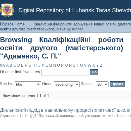
Browsing Кваліфікаційні робот
Digital Repository of Luhansk Taras Shevch
(магістерського) рівня by Author "Ад
DSpace Home
→
Кваліфікаційні роботи здобувачів вищої освіти другого
освіти другого (магістерського) рівня by Author
Browsing Кваліфікаційні роботи 
освіти другого (магістерського)
"Адаменко, С. П."
0-9
A
B
C
D
E
F
G
H
I
J
K
L
M
N
O
P
Q
R
S
T
U
V
W
X
Y
Z
Or enter first few letters:
Sort by:
Order:
Results:
Now showing items 1-1 of 1
Діяльнісний підхід в навчальному процесі початкової школи
Адаменко, С. П.
(
ДЗ "Луганський національний університет імені Тараса