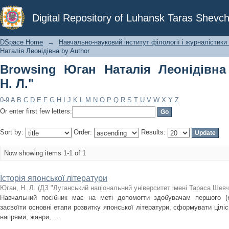
Browsing Юган Наталія Леонідівна by
Digital Repository of Luhansk Taras Shevch
DSpace Home
→
Навчально-науковий інститут філології і журналістики 
Наталія Леонідівна by Author
Browsing Юган Наталія Леонідівна
Н. Л."
0-9
A
B
C
D
E
F
G
H
I
J
K
L
M
N
O
P
Q
R
S
T
U
V
W
X
Y
Z
Or enter first few letters:
Sort by:
Order:
Results:
Now showing items 1-1 of 1
Історія японської літератури
Юган, Н. Л.
(
ДЗ "Луганський національний університет імені Тараса Шевч
Навчальний посібник має на меті допомогти здобувачам першого (б
засвоїти основні етапи розвитку японської літератури, сформувати ціліс
напрями, жанри, ...