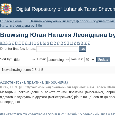
Browsing Юган Наталія Леонідівна by 
Digital Repository of Luhansk Taras Shevch
DSpace Home
→
Навчально-науковий інститут філології і журналістики 
Наталія Леонідівна by Title
Browsing Юган Наталія Леонідівна by 
0-9
A
B
C
D
E
F
G
H
I
J
K
L
M
N
O
P
Q
R
S
T
U
V
W
X
Y
Z
Or enter first few letters:
Sort by:
Order:
Results:
Now showing items 2-5 of 5
Асистентська практика (виробнича)
Юган, Н. Л.
(
ДЗ "Луганський національний університет імені Тараса Шевч
Методичні рекомендації з асистентської практики (виробничої) спря
підготовки здобувачів другого (магістерського) рівня вищої освіти до про
та середньої ...
Фантастика та фантасмагорія в сучасній українській драмату