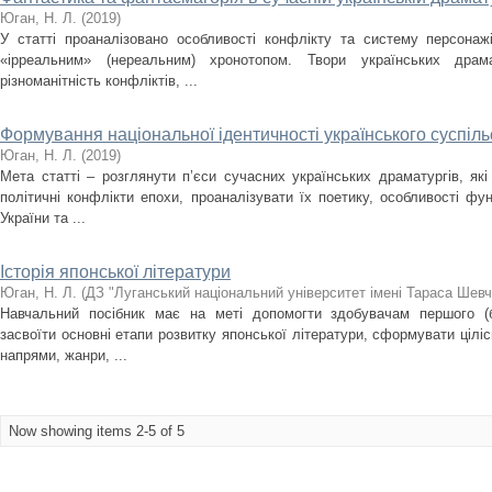
Юган, Н. Л.
(
2019
)
У статті проаналізовано особливості конфлікту та систему персонаж
«ірреальним» (нереальним) хронотопом. Твори українських драма
різноманітність конфліктів, ...
Формування національної ідентичності українського суспіл
Юган, Н. Л.
(
2019
)
Мета статті – розглянути п’єси сучасних українських драматургів, які
політичні конфлікти епохи, проаналізувати їх поетику, особливості фу
України та ...
Історія японської літератури
Юган, Н. Л.
(
ДЗ "Луганський національний університет імені Тараса Шевч
Навчальний посібник має на меті допомогти здобувачам першого (б
засвоїти основні етапи розвитку японської літератури, сформувати ціліс
напрями, жанри, ...
Now showing items 2-5 of 5