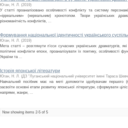
Юган, Н. Л.
(
2019
)
У статті проаналізовано особливості конфлікту та систему персонаж
«ірреальним» (нереальним) хронотопом. Твори українських драма
різноманітність конфліктів, ...
Формування національної ідентичності українського суспіл
Юган, Н. Л.
(
2019
)
Мета статті – розглянути п’єси сучасних українських драматургів, які
політичні конфлікти епохи, проаналізувати їх поетику, особливості фу
України та ...
Історія японської літератури
Юган, Н. Л.
(
ДЗ "Луганський національний університет імені Тараса Шевч
Навчальний посібник має на меті допомогти здобувачам першого (б
засвоїти основні етапи розвитку японської літератури, сформувати ціліс
напрями, жанри, ...
Now showing items 2-5 of 5