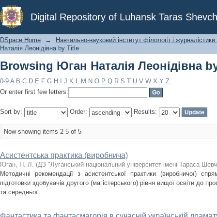
Browsing Юган Наталія Леонідівна by 
Digital Repository of Luhansk Taras Shevch
DSpace Home
→
Навчально-науковий інститут філології і журналістики 
Наталія Леонідівна by Title
Browsing Юган Наталія Леонідівна by 
0-9
A
B
C
D
E
F
G
H
I
J
K
L
M
N
O
P
Q
R
S
T
U
V
W
X
Y
Z
Or enter first few letters:
Sort by:
Order:
Results:
Now showing items 2-5 of 5
Асистентська практика (виробнича)
Юган, Н. Л.
(
ДЗ "Луганський національний університет імені Тараса Шевч
Методичні рекомендації з асистентської практики (виробничої) спря
підготовки здобувачів другого (магістерського) рівня вищої освіти до про
та середньої ...
Фантастика та фантасмагорія в сучасній українській драмату