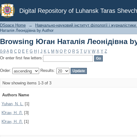
Browsing Юган Наталія Леонідівна by
Digital Repository of Luhansk Taras Shevch
DSpace Home
→
Навчально-науковий інститут філології і журналістики 
Наталія Леонідівна by Author
Browsing Юган Наталія Леонідівна by
0-9
A
B
C
D
E
F
G
H
I
J
K
L
M
N
O
P
Q
R
S
T
U
V
W
X
Y
Z
Or enter first few letters:
Order:
Results:
Now showing items 1-3 of 3
Authors Name
Yuhan, N. L.
[1]
Юган, Н. Л.
[3]
Юган, Н. Л.
[1]