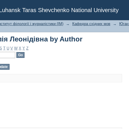
ія Леонідівна by Author
f Luhansk Taras Shevchenko National University
ститут філології і журналістики (ІМ)
→
Кафедра східних мов
→
Юган 
ія Леонідівна by Author
S
T
U
V
W
X
Y
Z