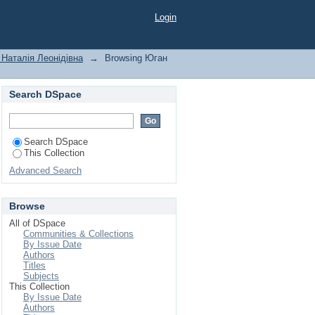
Login
Наталія Леонідівна
→
Browsing Юган
Search DSpace
Search DSpace
This Collection
Advanced Search
Browse
All of DSpace
Communities & Collections
By Issue Date
Authors
Titles
Subjects
This Collection
By Issue Date
Authors