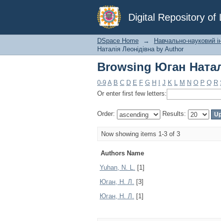
Browsing Юган Натал
Digital Repository o
DSpace Home
→
Навчально-науковий ін
Наталія Леонідівна by Author
Browsing Юган Натал
0-9
A
B
C
D
E
F
G
H
I
J
K
L
M
N
O
P
Q
R
Or enter first few letters:
Order:
Results:
Now showing items 1-3 of 3
Authors Name
Yuhan, N. L.
[1]
Юган, Н. Л.
[3]
Юган, Н. Л.
[1]