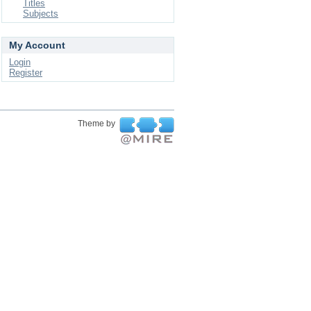
Titles
Subjects
My Account
Login
Register
Theme by