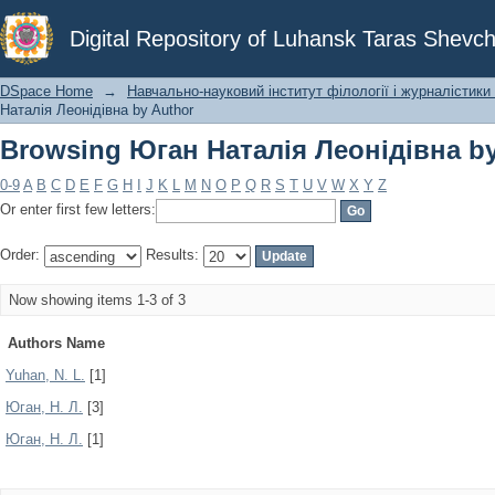
Browsing Юган Наталія Леонідівна by
Digital Repository of Luhansk Taras Shevch
DSpace Home
→
Навчально-науковий інститут філології і журналістики 
Наталія Леонідівна by Author
Browsing Юган Наталія Леонідівна by
0-9
A
B
C
D
E
F
G
H
I
J
K
L
M
N
O
P
Q
R
S
T
U
V
W
X
Y
Z
Or enter first few letters:
Order:
Results:
Now showing items 1-3 of 3
Authors Name
Yuhan, N. L.
[1]
Юган, Н. Л.
[3]
Юган, Н. Л.
[1]