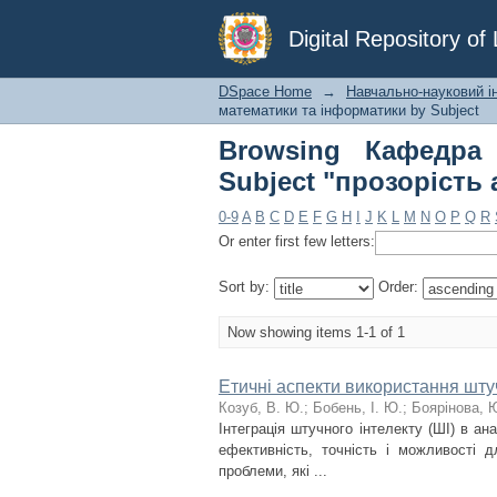
Browsing Кафедра 
Digital Repository o
алгоритмів"
DSpace Home
→
Навчально-науковий і
математики та інформатики by Subject
Browsing Кафедра
Subject "прозорість
0-9
A
B
C
D
E
F
G
H
I
J
K
L
M
N
O
P
Q
R
Or enter first few letters:
Sort by:
Order:
Now showing items 1-1 of 1
Етичні аспекти використання штуч
Козуб, В. Ю.
;
Бобень, І. Ю.
;
Боярінова, 
Інтеграція штучного інтелекту (ШІ) в ан
ефективність, точність і можливості 
проблеми, які ...