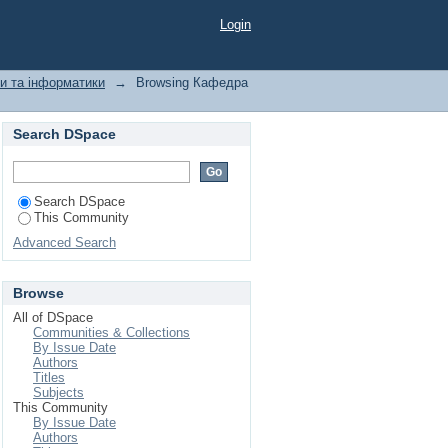
ubject "прозорість
Login
и та інформатики
→
Browsing Кафедра
Search DSpace
Search DSpace
This Community
Advanced Search
Browse
All of DSpace
Communities & Collections
By Issue Date
Authors
Titles
Subjects
This Community
By Issue Date
Authors