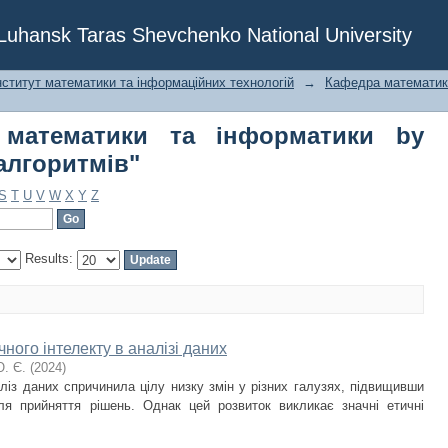
математики та інформатики by S
f Luhansk Taras Shevchenko National University
нститут математики та інформаційних технологій
→
Кафедра математик
 математики та інформатики by
 алгоритмів"
S
T
U
V
W
X
Y
Z
Results:
ного інтелекту в аналізі даних
Ю. Є.
(
2024
)
аліз даних спричинила цілу низку змін у різних галузях, підвищивши
для прийняття рішень. Однак цей розвиток викликає значні етичні