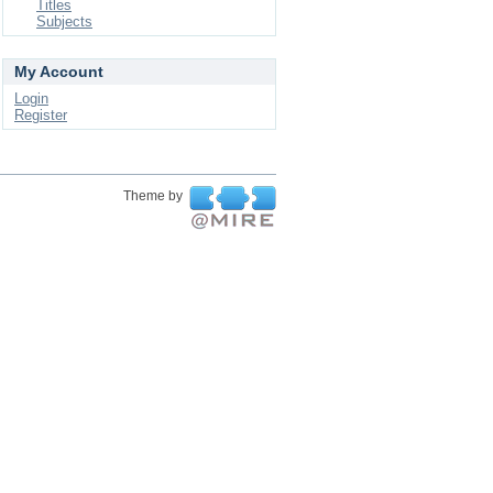
Titles
Subjects
My Account
Login
Register
Theme by