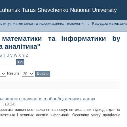
математики та інформатики by Su
f Luhansk Taras Shevchenko National University
нститут математики та інформаційних технологій
→
Кафедра математик
 математики та інформатики by
а аналітика"
S
T
U
V
W
X
Y
Z
Results:
машинного навчання в обробці великих даних
 Г.
(
2024
)
горитмів машинного навчання та пошук оптимальних підходів для їх
таження і великих обсягів інформації. Особливу увагу приділено