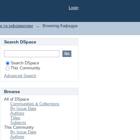
bject "предиктивна
Login
и та інформатики
→
Browsing Кафедра
Search DSpace
Search DSpace
This Community
Advanced Search
Browse
All of DSpace
Communities & Collections
By Issue Date
Authors
Titles
Subjects
This Community
By Issue Date
Authors