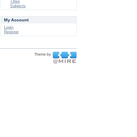
Titles
Subjects
My Account
Login
Register
Theme by