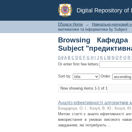
Browsing Кафедра 
Digital Repository o
аналітика"
DSpace Home
→
Навчально-науковий і
математики та інформатики by Subject
Browsing Кафедра
Subject "предиктивн
0-9
A
B
C
D
E
F
G
H
I
J
K
L
M
N
O
P
Q
R
Or enter first few letters:
Sort by:
Order:
Now showing items 1-1 of 1
Аналіз ефективності алгоритмів 
Бондарчук, О. І.
;
Козуб, В. Ю.
;
Козуб, Ю.
Метою статті є аналіз ефективності ал
використання в умовах високого наван
завданням, які потребують ...