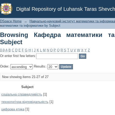
Browsing Кафедра математики та інф
Digital Repository of Luhansk Taras Shevch
DSpace Home
→
Навчально-науковий інститут математики та інформаці
математики та інформатики by Subject
Browsing Кафедра математики т
Subject
0-9
A
B
C
D
E
F
G
H
I
J
K
L
M
N
O
P
Q
R
S
T
U
V
W
X
Y
Z
Or enter first few letters:
Order:
Results:
Now showing items 21-27 of 27
Subject
соціальна справедливість
[1]
технологічна відповідальність
[1]
цифрова етика
[1]