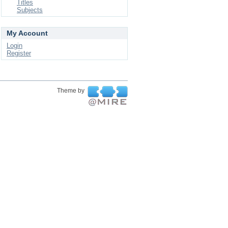
Titles
Subjects
My Account
Login
Register
Theme by