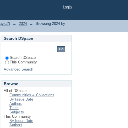
Login
аука")
→
2024
→
Browsing 2024 by
Search DSpace
Search DSpace
This Community
Advanced Search
Browse
All of DSpace
Communities & Collections
By Issue Date
Authors
Titles
Subjects
This Community
By Issue Date
Authors