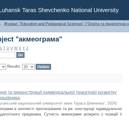
bject "акмеограма"
f Luhansk Taras Shevchenko National University
→
Журнал "Education and Pedagogical Sciences" ("Освіта та педагогічна н
bject "акмеограма"
S
T
U
V
W
X
Y
Z
Results:
я та реконструкції індивідуальної траєкторії розвитку
рацівника
уганський національний університет імені Тараса Шевченка"
,
2024
)
еограми в контексті прогнозування та ре- конструкції індивідуальної
дагогічного працівника. Сутність акмеограми розкрито з позицій її