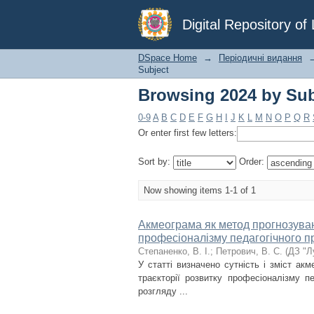
Browsing 2024 by Su
Digital Repository o
DSpace Home
→
Періодичні видання
Subject
Browsing 2024 by Su
0-9
A
B
C
D
E
F
G
H
I
J
K
L
M
N
O
P
Q
R
Or enter first few letters:
Sort by:
Order:
Now showing items 1-1 of 1
Акмеограма як метод прогнозуванн
професіоналізму педагогічного п
Степаненко, В. І.
;
Петрович, В. С.
(
ДЗ "Л
У статті визначено сутність і зміст акм
траєкторії розвитку професіоналізму пе
розгляду ...