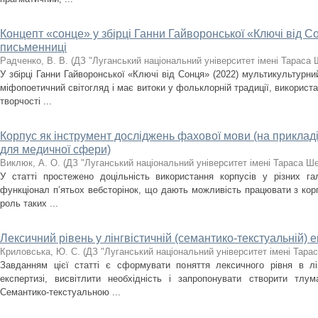
Концепт «сонце» у збірці Ганни Гайворонської «Ключі від С
письменниці
Радченко, В. В.
(
ДЗ "Луганський національний університет імені Тараса 
У збірці Ганни Гайворонської «Ключі від Сонця» (2022) мультикультурни
міфопоетичний світогляд і має витоки у фольклорній традиції, використа
творчості ...
Корпус як інструмент досліджень фахової мови (на приклад
для медичної сфери)
Виклюк, А. О.
(
ДЗ "Луганський національний університет імені Тараса Ш
У статті простежено доцільність використання корпусів у різних га
функціонал п’ятьох вебсторінок, що дають можливість працювати з корп
роль таких ...
Лексичний рівень у лінгвістичній (семантико-текстуальній) е
Криловська, Ю. С.
(
ДЗ "Луганський національний університет імені Тара
Завданням цієї статті є сформувати поняття лексичного рівня в лінг
експертизі, висвітлити необхідність і запропонувати створити тлу
Семантико-текстуальною ...