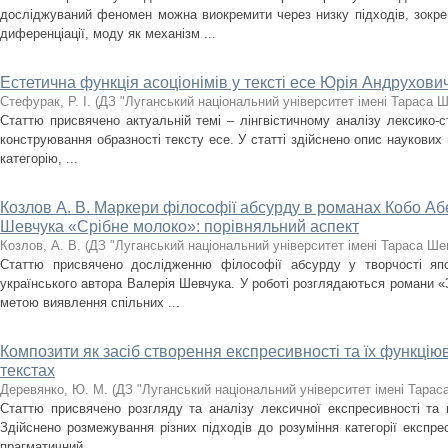
досліджуваний феномен можна виокремити через низку підходів, зокре
диференціації, моду як механізм ...
Естетична функція асоціонімів у тексті есе Юрія Андрухови
Стефурак, Р. І.
(
ДЗ "Луганський національний університет імені Тараса 
Статтю присвячено актуальній темі – лінгвістичному аналізу лексико-с
конструювання образності тексту есе. У статті здійснено опис наукових п
категорію, ...
Козлов А. В. Маркери філософії абсурду в романах Кобо Аб
Шевчука «Срібне молоко»: порівняльний аспект
Козлов, А. В.
(
ДЗ "Луганський національний університет імені Тараса Ше
Статтю присвячено дослідженню філософії абсурду у творчості яп
українського автора Валерія Шевчука. У роботі розглядаються романи «
метою виявлення спільних ...
Композити як засіб створення експресивності та їх функці
текстах
Деревянко, Ю. М.
(
ДЗ "Луганський національний університет імені Тарас
Статтю присвячено розгляду та аналізу лексичної експресивності та ко
Здійснено розмежування різних підходів до розуміння категорії експрес
прагматичний, ...