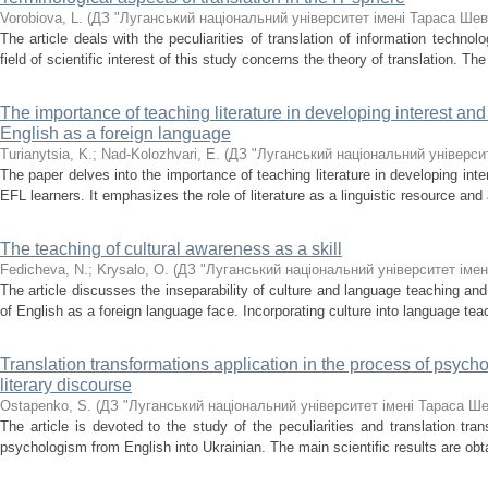
Vorobiova, L.
(
ДЗ "Луганський національний університет імені Тараса Шев
The article deals with the peculiarities of translation of information techn
field of scientific interest of this study concerns the theory of translation. The 
The importance of teaching literature in developing interest 
English as a foreign language
Turianytsia, K.
;
Nad-Kolozhvari, Е.
(
ДЗ "Луганський національний універси
The paper delves into the importance of teaching literature in developing i
EFL learners. It emphasizes the role of literature as a linguistic resource and 
The teaching of cultural awareness as a skill
Fedicheva, N.
;
Krysalo, О.
(
ДЗ "Луганський національний університет іме
The article discusses the inseparability of culture and language teaching a
of English as a foreign language face. Incorporating culture into language teach
Translation transformations application in the process of psych
literary discourse
Ostapenko, S.
(
ДЗ "Луганський національний університет імені Тараса Ш
The article is devoted to the study of the peculiarities and translation tra
psychologism from English into Ukrainian. The main scientific results are obta