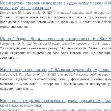
Мовні засоби створення портрета в художньому мовленні Ке
роману «Дім на краю ночі»)
Венгринюк, М. І.
;
Шутка, В. О.
(
ДЗ "Луганський національний університет
У статті розкрито мовні засоби створення портрета в художньому м
дослідження послужив роман «Дім на краю ночі». У статті проаналізова
окреслено ключові ...
Містерії Різдва і Воскресіння в історіософських візіях Віри 
Григорчук, Ю. М.
(
ДЗ "Луганський національний університет імені Тарас
У статті здійснено аналіз інтерпретації біблійних сюжетів Різдва і Воскр
сучасної української письменниці Віри Вовк. Наголошено, що своєрідн
звернення ...
Наративи про перших леді США як інструмент формування 
Набокова, І. Ю.
;
Мартинюк, А. П.
(
ДЗ "Луганський національний універси
Наративи відіграють основоположну роль у формуванні системи цінно
висвітлення механізмів їх створення і функціонування перебуває у 
наукових напрямів, ...
Національно маркована лексика: перекладацький вимір (на 
британських масмедіа)
Нечипоренко, В. О.
(
ДЗ "Луганський національний університет імені Тар