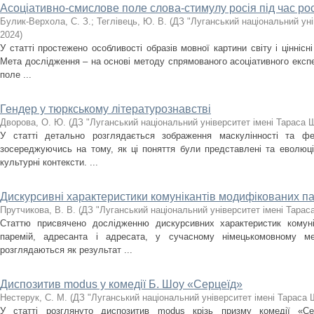
Асоціативно-смислове поле слова-стимулу росія під час рос
Булик-Верхола, С. З.
;
Теглівець, Ю. В.
(
ДЗ "Луганський національний уні
2024
)
У статті простежено особливості образів мовної картини світу і ціннісні
Мета дослідження – на основі методу спрямованого асоціативного експ
поле ...
Гендер у тюркському літературознавстві
Дворова, О. Ю.
(
ДЗ "Луганський національний університет імені Тараса 
У статті детально розглядається зображення маскулінності та фем
зосереджуючись на тому, як ці поняття були представлені та еволюціо
культурні контексти. ...
Дискурсивні характеристики комунікантів модифікованих п
Прутчикова, В. В.
(
ДЗ "Луганський національний університет імені Тарас
Статтю присвячено дослідженню дискурсивних характеристик комуні
паремій, адресанта і адресата, у сучасному німецькомовному мед
розглядаються як результат ...
Диспозитив modus у комедії Б. Шоу «Серцеїд»
Нестерук, С. М.
(
ДЗ "Луганський національний університет імені Тараса 
У статті розглянуто диспозитив modus крізь призму комедії «С