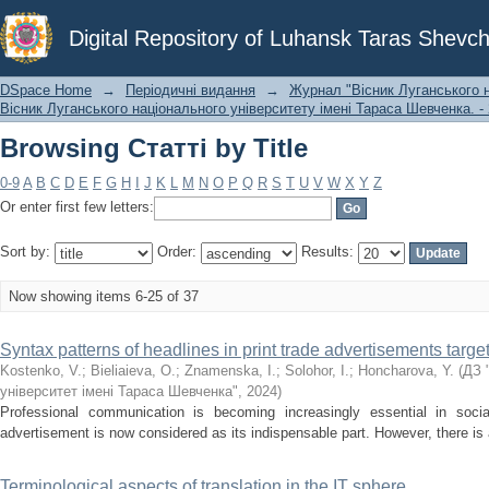
Browsing Статті by Title
Digital Repository of Luhansk Taras Shevch
DSpace Home
→
Періодичні видання
→
Журнал "Вісник Луганського н
Вісник Луганського національного університету імені Тараса Шевченка. - 
Browsing Статті by Title
0-9
A
B
C
D
E
F
G
H
I
J
K
L
M
N
O
P
Q
R
S
T
U
V
W
X
Y
Z
Or enter first few letters:
Sort by:
Order:
Results:
Now showing items 6-25 of 37
Syntax patterns of headlines in print trade advertisements targe
Kostenko, V.
;
Bieliaieva, O.
;
Znamenska, І.
;
Solohor, І.
;
Honcharova, Y.
(
ДЗ 
університет імені Тараса Шевченка"
,
2024
)
Professional communication is becoming increasingly essential in socia
advertisement is now considered as its indispensable part. However, there is a
Terminological aspects of translation in the IT sphere