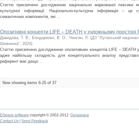
Статтю присвячено дослідженню національно маркованої лексики як
культурної інформації. Національно-культурна інформація – це с
семантичних компонентів, які ...
Опозитивні концепти LIFE – DEATH у художньому просторі 
Давидова, Т. В.
;
Бондаренко, В. О.
;
Ченсян, Л.
(
ДЗ "Луганський націонал
Шевченка"
,
2024
)
Статтю присвячено дослідженню опозитивних концептів LIFE – DEATH у
адже найбільшу складність для концептуального аналізу представл
референт має дещо ...
Now showing items 6-25 of 37
DSpace software
copyright © 2002-2012
Duraspace
Contact Us
|
Send Feedback