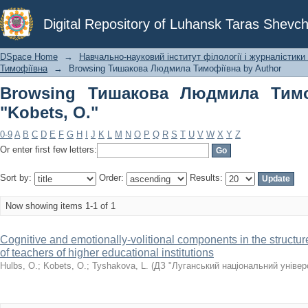
Browsing Тишакова Людмила Тимофіїв
Digital Repository of Luhansk Taras Shevch
DSpace Home
→
Навчально-науковий інститут філології і журналістики 
Тимофіївна
→
Browsing Тишакова Людмила Тимофіївна by Author
Browsing Тишакова Людмила Тимо
"Kobets, O."
0-9
A
B
C
D
E
F
G
H
I
J
K
L
M
N
O
P
Q
R
S
T
U
V
W
X
Y
Z
Or enter first few letters:
Sort by:
Order:
Results:
Now showing items 1-1 of 1
Cognitive and emotionally-volitional components in the structu
of teachers of higher educational institutions
Hulbs, О.
;
Kobets, O.
;
Tyshakova, L.
(
ДЗ "Луганський національний універ