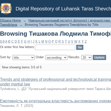
Browsing Тишакова Людмила Тимофії
Digital Repository of Luhansk Taras Shevch
DSpace Home
→
Навчально-науковий інститут філології і журналістики 
Тимофіївна
→
Browsing Тишакова Людмила Тимофіївна by Title
Browsing Тишакова Людмила Тимофії
0-9
A
B
C
D
E
F
G
H
I
J
K
L
M
N
O
P
Q
R
S
T
U
V
W
X
Y
Z
Or enter first few letters:
Sort by:
Order:
Results:
Now showing items 3-5 of 5
Trends and strategies of professional and technological trainin
under martial law
Tyshakova, L.
(
ДЗ "Луганський національний університет імені Тараса Ше
Емотивність як інтегральна властивість англомовних художн
Тишакова, Л. Т.
(
2023
)