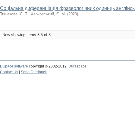
Соціальна диференціація фразеологічних одиниць англійськ
Тишакова, Л. Т.
;
Харковський, Є. М.
(
2023
)
Now showing items 3-5 of 5
DSpace software
copyright © 2002-2012
Duraspace
Contact Us
|
Send Feedback