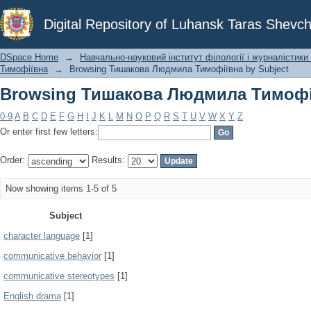
Browsing Тишакова Людмила Тимофії
Digital Repository of Luhansk Taras Shevch
DSpace Home
→
Навчально-науковий інститут філології і журналістики 
Тимофіївна
→
Browsing Тишакова Людмила Тимофіївна by Subject
Browsing Тишакова Людмила Тимофії
0-9
A
B
C
D
E
F
G
H
I
J
K
L
M
N
O
P
Q
R
S
T
U
V
W
X
Y
Z
Or enter first few letters:
Order:
Results:
Now showing items 1-5 of 5
Subject
character language
[1]
communicative behavior
[1]
communicative stereotypes
[1]
English drama
[1]