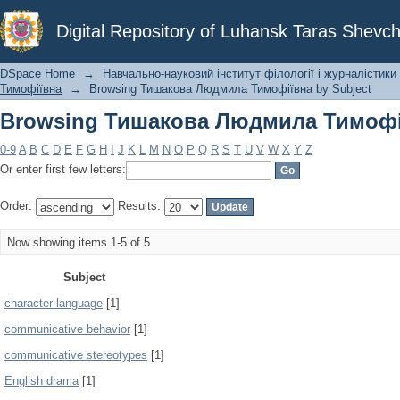
Browsing Тишакова Людмила Тимофії
Digital Repository of Luhansk Taras Shevch
DSpace Home
→
Навчально-науковий інститут філології і журналістики 
Тимофіївна
→
Browsing Тишакова Людмила Тимофіївна by Subject
Browsing Тишакова Людмила Тимофії
0-9
A
B
C
D
E
F
G
H
I
J
K
L
M
N
O
P
Q
R
S
T
U
V
W
X
Y
Z
Or enter first few letters:
Order:
Results:
Now showing items 1-5 of 5
Subject
character language
[1]
communicative behavior
[1]
communicative stereotypes
[1]
English drama
[1]